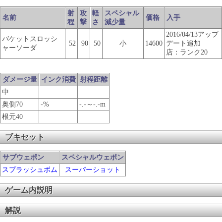
射
攻
軽
スペシャル
名前
価格
入手
程
撃
さ
減少量
2016/04/13アップ
バケットスロッシ
52
90
50
小
14600
デート追加
ャーソーダ
店：ランク20
ダメージ量
インク消費
射程距離
中
奥側70
-%
-.-～-.-m
根元40
ブキセット
サブウェポン
スペシャルウェポン
スプラッシュボム
スーパーショット
ゲーム内説明
解説