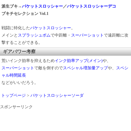
派生ブキ→
バケットスロッシャー
／
バケットスロッシャーデコ
ブキチセレクション Vol.1
戦闘に特化した
バケットスロッシャー
。
メインと
スプラッシュボム
で中距離・
スーパーショット
で遠距離に攻
撃することができる。
ギアパワー考察
荒いインク効率を抑えるため
インク効率アップ(メイン)
や、
スーパーショット
で敵を倒すので
スペシャル増加量アップ
や、
スペシ
ャル時間延長
などがいいだろう。
トップページ
>
バケットスロッシャーソーダ
スポンサーリンク