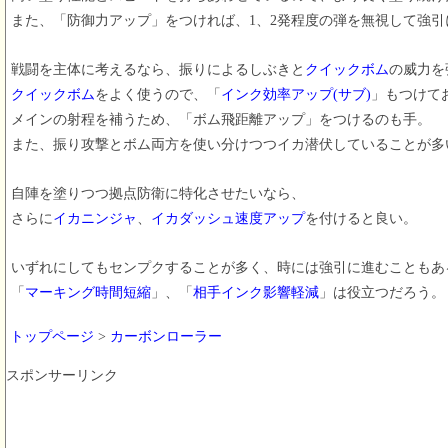
また、「防御力アップ」をつければ、1、2発程度の弾を無視して強
戦闘を主体に考えるなら、振りによるしぶきと
クイックボム
の威力を
クイックボム
をよく使うので、「
インク効率アップ(サブ)
」もつけて
メインの射程を補うため、「ボム飛距離アップ」をつけるのも手。
また、振り攻撃とボム両方を使い分けつつイカ潜伏していることが多
自陣を塗りつつ拠点防衛に特化させたいなら、
さらに
イカニンジャ
、
イカダッシュ速度アップ
を付けると良い。
いずれにしてもセンプクすることが多く、時には強引に進むこともあ
「
マーキング時間短縮
」、「
相手インク影響軽減
」は役立つだろう。
トップページ
>
カーボンローラー
スポンサーリンク