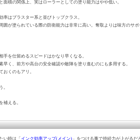
と面積の関係上、実はローラーとしての塗り能力はやや低い。
効率はブラスター系と並びトップクラス。
周囲が塗られている際の防衛能力は非常に高い。奪取よりは味方のサポ
相手を仕留めるスピードはかなり早くなる。
素早く、前方や高台の安全確認や敵陣を塗り進むのにも多用する。
ておくのもアリ。
う。
を補える。
たい時は「
インク効率アップ(メイン)
」をつける事で持続力が上がるだ