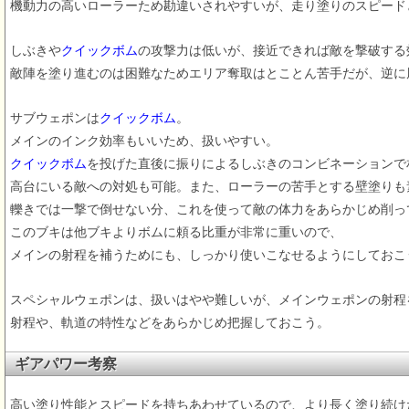
機動力の高いローラーため勘違いされやすいが、走り塗りのスピード
しぶきや
クイックボム
の攻撃力は低いが、接近できれば敵を撃破する
敵陣を塗り進むのは困難なためエリア奪取はとことん苦手だが、逆に
サブウェポンは
クイックボム
。
メインのインク効率もいいため、扱いやすい。
クイックボム
を投げた直後に振りによるしぶきのコンビネーションで
高台にいる敵への対処も可能。また、ローラーの苦手とする壁塗りも
轢きでは一撃で倒せない分、これを使って敵の体力をあらかじめ削っ
このブキは他ブキよりボムに頼る比重が非常に重いので、
メインの射程を補うためにも、しっかり使いこなせるようにしておこ
スペシャルウェポンは、扱いはやや難しいが、メインウェポンの射程
射程や、軌道の特性などをあらかじめ把握しておこう。
ギアパワー考察
高い塗り性能とスピードを持ちあわせているので、より長く塗り続け