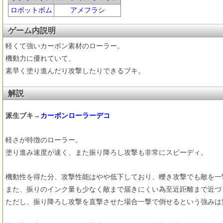
ロボットボム
アメフラシ
ゲーム内説明
軽くて強いカーボン素材のローラー。
機動力に優れていて、
素早く塗り進んだり攻撃したりできるブキ。
解説
派生ブキ→
カーボンローラーデコ
軽さが特徴のローラー。
塗り進み速度が速く、また振り降ろし攻撃も非常にスピーディ。
機動性を得た分、攻撃性能はやや低下しており、轢き攻撃でも敵を一
また、振りのインク量も少なく敵まで届きにくい為至近距離まで近づ
ただし、振り降ろし攻撃を直撃させた場合一撃で倒せるという強みは