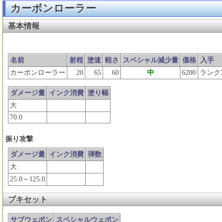
カーボンローラー
基本情報
名前
射程
塗速
軽さ
スペシャル減少量
価格
入手
カーボンローラー
20
65
60
中
6200
ランク
ダメージ量
インク消費
塗り幅
大
70.0
振り攻撃
ダメージ量
インク消費
弾数
大
25.0～125.0
ブキセット
サブウェポン
スペシャルウェポン