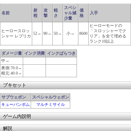
スペシ
射
攻
軽
価
名前
ャル減
入手
程
撃
さ
格
少量
ヒーローモードの
ヒーロースロッ
「スロッシャーでク
52→
90→
50→
小→
8600
シャー レプリカ
リア」を全て埋める
ランク10以上
ダメージ量
インク消費
インクばらつき
中→
奥側:70.0→
根元:40.0→
ブキセット
サブウェポン
スペシャルウェポン
キューバンボム
マルチミサイル
ゲーム内説明
解説