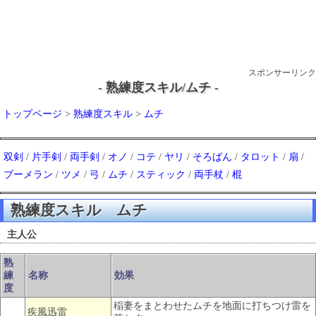
スポンサーリンク
- 熟練度スキル/ムチ -
トップページ
>
熟練度スキル
>
ムチ
双剣
/
片手剣
/
両手剣
/
オノ
/
コテ
/
ヤリ
/
そろばん
/
タロット
/
扇
/
ブーメラン
/
ツメ
/
弓
/
ムチ
/
スティック
/
両手杖
/
棍
熟練度スキル ムチ
主人公
熟
練
名称
効果
度
稲妻をまとわせたムチを地面に打ちつけ雷を
疾風迅雷