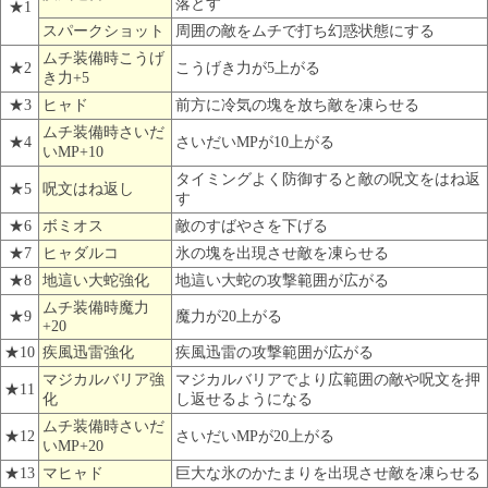
落とす
★1
スパークショット
周囲の敵をムチで打ち幻惑状態にする
ムチ装備時こうげ
★2
こうげき力が5上がる
き力+5
★3
ヒャド
前方に冷気の塊を放ち敵を凍らせる
ムチ装備時さいだ
★4
さいだいMPが10上がる
いMP+10
タイミングよく防御すると敵の呪文をはね返
★5
呪文はね返し
す
★6
ボミオス
敵のすばやさを下げる
★7
ヒャダルコ
氷の塊を出現させ敵を凍らせる
★8
地這い大蛇強化
地這い大蛇の攻撃範囲が広がる
ムチ装備時魔力
★9
魔力が20上がる
+20
★10
疾風迅雷強化
疾風迅雷の攻撃範囲が広がる
マジカルバリア強
マジカルバリアでより広範囲の敵や呪文を押
★11
化
し返せるようになる
ムチ装備時さいだ
★12
さいだいMPが20上がる
いMP+20
★13
マヒャド
巨大な氷のかたまりを出現させ敵を凍らせる