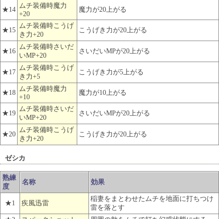
ムチ装備時魔力
★14
魔力が20上がる
+20
ムチ装備時こうげ
★15
こうげき力が20上がる
き力+20
ムチ装備時さいだ
★16
さいだいMPが20上がる
いMP+20
ムチ装備時こうげ
★17
こうげき力が5上がる
き力+5
ムチ装備時魔力
★18
魔力が10上がる
+10
ムチ装備時さいだ
★19
さいだいMPが20上がる
いMP+20
ムチ装備時こうげ
★20
こうげき力が20上がる
き力+20
ゼシカ
熟練
名称
効果
度
稲妻をまとわせたムチを地面に打ちつけ
★1
疾風迅雷
雷を落とす