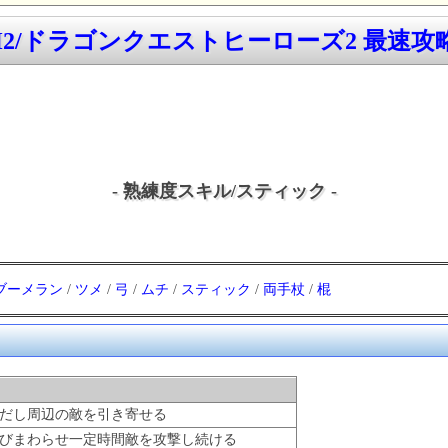
H2/ドラゴンクエストヒーローズ2 最速攻略w
- 熟練度スキル/スティック -
ブーメラン
/
ツメ
/
弓
/
ムチ
/
スティック
/
両手杖
/
棍
だし周辺の敵を引き寄せる
びまわらせ一定時間敵を攻撃し続ける