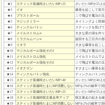
★2
スティック装備時さいだいMP+25
さいだいMPが25上
★3
イオ
爆発を起こして前方
★4
ブラストボール
△で飛ばす魔法の玉
★5
マジックミラー
タイミングよく防御
★6
ティンクルバトン
スティックを投げて
★7
メイルストロム∞
大きな星の渦を作り
★8
ミラクルムーン∞
旋回する三日月の形
★9
イオラ
大きな爆発を起こし
★10
マジカルボール強化その1
△で飛ばす魔法の玉
★11
メイルストロム強化
メイルストロムでよ
★12
マジカルボール強化その2
△で飛ばす魔法の玉
★13
イオナズン
すさまじい爆発を起
★14
ティンクルバトン強化
ティンクルバトンの
★15
スティック装備時さいだいMP+40
さいだいMPが40上
★16
スティック装備時たまにMP消費しない
MPを2%の確率で
★17
スティック装備時さいだいMP+25
さいだいMPが25上
★18
スティック装備時呪文暴走率アップ
呪文暴走の起きる確
★19
スティック装備時たまにMP消費しない
MPを2%の確率で