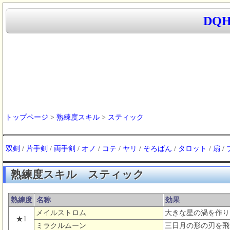
DQ
トップページ
>
熟練度スキル
>
スティック
双剣
/
片手剣
/
両手剣
/
オノ
/
コテ
/
ヤリ
/
そろばん
/
タロット
/
扇
/
熟練度スキル スティック
熟練度
名称
効果
メイルストロム
大きな星の渦を作り
★1
ミラクルムーン
三日月の形の刃を飛