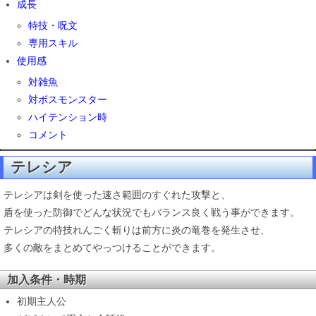
成長
特技・呪文
専用スキル
使用感
対雑魚
対ボスモンスター
ハイテンション時
コメント
テレシア
テレシアは剣を使った速さ範囲のすぐれた攻撃と、
盾を使った防御でどんな状況でもバランス良く戦う事ができます。
テレシアの特技れんごく斬りは前方に炎の竜巻を発生させ、
多くの敵をまとめてやっつけることができます。
加入条件・時期
初期主人公