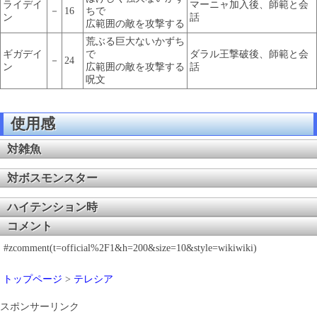
ライデイ
マーニャ加入後、師範と会
－
16
ちで
ン
話
広範囲の敵を攻撃する
荒ぶる巨大ないかずち
ギガデイ
で
ダラル王撃破後、師範と会
－
24
ン
広範囲の敵を攻撃する
話
呪文
使用感
対雑魚
対ボスモンスター
ハイテンション時
コメント
#zcomment(t=official%2F1&h=200&size=10&style=wikiwiki)
トップページ
>
テレシア
スポンサーリンク