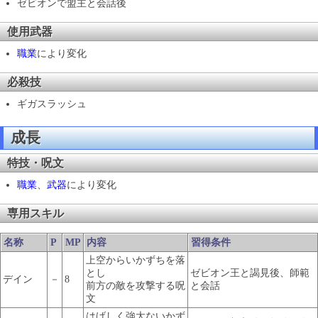
ゼビオンで盟主と会話後
使用武器
職業
により変化
必殺技
ギガスラッシュ
成長
特技・呪文
職業
、
武器
により変化
専用スキル
名称
P
MP
内容
習得条件
上空からいかずちを落
とし
ゼビオン王と謁見後、師範
デイン
－
8
前方の敵を攻撃する呪
と会話
文
はげしく強大ないかず