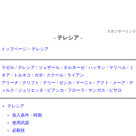
スポンサーリンク
- テレシア -
トップページ
>
テレシア
ラゼル
/
テレシア
/
ツェザール
/
オルネーゼ
/
ハッサン
/
マリベル
/
ミ
ネア
/
トルネコ
/
ガボ
/
ククール
/
ライアン
アリーナ
/
クリフト
/
テリー
/
ゼシカ
/
マーニャ
/
アクト
/
メーア
/
デ
ィルク
/
ジュリエッタ
/
ビアンカ
/
フローラ
/
ヤンガス
/
ピサロ
テレシア
加入条件・時期
使用武器
必殺技