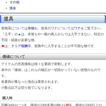
その他
換金
道具
巻物系については
巻物
を、道具のワナについては
ワナ
をご覧下さい。
『入手』の
▲
は、床落ちや一般の商人からでは入手できない、特定の
手段・経路が必要な物、
★
は、
クリア報酬
等、冒険中に入手することが不可能な物です。
価値について
アイテムの売買価格は様々な要因で変動します。
表中の『価値』はこれらの補正が一切掛かっていない状態のもので
す。
各要因が重なった場合は乗算されます。
小数点以下は切り捨てになります。
購入時
距離500kmにつき、価値が1000未満の物は
+30%
、価値が1000以上の