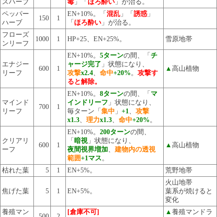
スハーブ
毒
」「
ほろ酔い
」が治る。
ペッパー
EN+10%。「
混乱
」「
誘惑
」
150
1
ハーブ
「
ほろ酔い
」が治る。
フローズ
1000
1
HP+25、EN+25%。
雪原地帯
ンリーフ
EN+10%。
5ターン
の間、「
チ
エナジー
ャージ完了
」状態になり、
600
1
▲
高山植物
リーフ
攻撃
x2.4
、
命中
+20%
。
攻撃す
ると解除。
EN+10%。
8ターン
の間、「
マ
マインド
インドリーフ
」状態になり、
700
1
リーフ
毎ターン「
集中
」
+1
、
攻撃
x1.3
、
理力
x1.3
、
命中
+20%
。
EN+10%。
200ターン
の間、
クリアリ
「
暗視
」状態になり、
600
1
▲
高山植物
ーフ
夜間視界増加
、
建物内の透視
範囲
+1マス
。
枯れた葉
5
1
EN+5%。
荒野地帯
火山地帯
焦げた葉
5
1
EN+5%。
葉系が焼けると
変化
養殖マン
[倉庫不可]
▲
養殖マンドラ
500
2