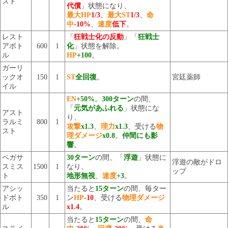
スト
代償
」状態になり、
最大HP
1/3
、
最大ST
1/3
、
命
中
-10%
、
速度
低下
。
レスト
「
狂戦士化の反動
」「
狂戦士
アボト
600
1
化
」状態を解除。
ル
HP
+100
。
ガーリ
ックオ
150
1
ST
全回復
。
宮廷薬師
イル
EN
+50%
。
300ターン
の間、
「
元気があふれる
」状態にな
アスト
り、
ラルミ
800
1
攻撃
x1.3
、
理力
x1.3
、受ける
物
スト
理ダメージ
x0.8
。
仲間にも影
響
。
ペガサ
30ターン
の間、「
浮遊
」状態に
浮遊の敵がドロ
スミス
1500
1
なり、
ップ
ト
地形無視
、
速度
+3
。
アシッ
当たると
15ターン
の間、毎ター
ドボト
350
1
ン
HP
-10
、受ける
物理ダメージ
ル
x1.4
。
当たると
15ターン
の間、
命