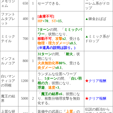
メモリジ
650
1
セーブできる。
ーレム系がドロ
ェム
ップ
ファント
[倉庫不可]
ムタブレ
400
0
▲
錬金おばば
HP
+70
、
ST
+15
。
ット
7ターン
の間、「
ミミックパ
ワー
」状態になり、
ミミック
▲
ミミック系が
700
1
移動不可
、
攻撃
x2
、受ける
テイル
ドロップ
物理・理力ダメージ
x0.5
。
(※道具の説明は誤り。)
31ターン
の間、「
耐火
」状
インフェ
態になり、
800
1
ルノコア
火炎無効化率
80%
、受ける
炎ダメージ
x0.1
。
ランダムな位置へワープ
白いマン
し、
5ターン
の間、「
白い羽
ティコア
1200
0
★
クリア報酬
根の力
」状態になり、
の羽根
浮遊
、
速度
+3
。
「
魔王の結界x6
」状態にな
魔王の結
5000
2
り、枚数分物理攻撃を無効
★
クリア報酬
界
化する。
伝説の鍛冶から
上質な研
装備中の武器に『
上質
』の