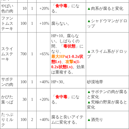
やばい
「
食中毒
」にな
10
1
+20%
▲
肉系が腐ると変化
色の肉
る。
ファン
▲
シャドウマンがドロ
トムス
100
1
+10%
腐らない。
ップ
テーキ
HP+10。腐らな
い。しばらくの
間、「
毒状態
」に
スライ
なり、
▲
スライム系がドロッ
ムステ
700
1
+65%
最大HP
x(1-0.2x状
プ
ーキ
態Lv)
、
攻撃
x(1-
0.2x状態Lv)
。効果
は重複する。
サボテ
100
1
+40%
HP+30。
砂漠地帯
ンの肉
▲
サボテンの肉が腐る
かびた
「
食中毒
」にな
と変化
30
1
+20%
葉っぱ
る。
▲
究極の野菜が腐ると
変化
たっぷ
腐ると良いアイテ
りミル
100
2
+40%
▲
酒売り
ムに変化する。
ク