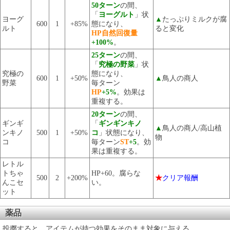
50ターン
の間、
「
ヨーグルト
」状
ヨーグ
▲
たっぷりミルクが腐
600
1
+85%
態になり、
ルト
ると変化
HP自然回復量
+100%
。
25ターン
の間、
「
究極の野菜
」状
究極の
態になり、
600
1
+50%
▲
鳥人の商人
野菜
毎ターン
HP
+5%
。効果は
重複する。
20ターン
の間、
ギンギ
「
ギンギンキノ
▲
鳥人の商人/高山植
ンキノ
500
1
+50%
コ
」状態になり、
物
コ
毎ターン
ST
+5
。効
果は重複する。
レトル
トちゃ
HP+60。腐らな
500
2
+200%
★
クリア報酬
んこセ
い。
ット
薬品
投擲すると、アイテムが持つ効果をそのまま対象に与える。