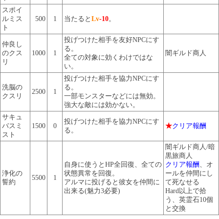
スポイ
ルミス
500
1
当たると
Lv
-10
。
ト
投げつけた相手を友好NPCにす
仲良し
る。
のクス
1000
1
闇ギルド商人
全ての対象に効くわけではな
リ
い。
投げつけた相手を協力NPCにす
洗脳の
る。
2500
1
クスリ
一部モンスターなどには無効。
強大な敵には効かない。
サキュ
投げつけた相手を協力NPCにす
バスミ
1500
0
★
クリア報酬
る。
スト
闇ギルド商人/暗
黒旅商人
自身に使うとHP全回復、全ての
クリア報酬
、オ
浄化の
状態異常を回復。
ールを仲間にし
5500
1
誓約
アルマに投げると彼女を仲間に
て死なせる
出来る(魅力3必要)
Hard以上で拾
う、英霊石10個
と交換