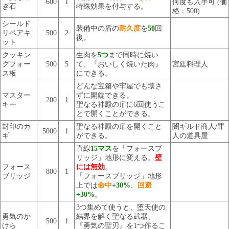
600
1
何度も入手可 (価
ぎ石
特殊効果を付与する。
格：500)
シールド
装備中の盾の
耐久度
を
50
回
リペアキ
500
2
復。
ット
クッキン
生肉を
5つ
まで同時に焼い
グフォー
500
5
て、『おいしく焼いた肉』
宮廷料理人
ス板
にできる。
どんな宝箱や牢屋でも壊さ
マスター
ずに開錠できる。
200
1
キー
聖なる神殿の扉に6回使うこ
とで開くことができる。
封印のカ
聖なる神殿の扉を開くこと
闇ギルド商人/罪
5000
1
ギ
ができる。
人の道具屋
直線
15マス
を「フォースブ
リッジ」地形に変える。
壁
フォース
には無効
。
800
1
ブリッジ
「フォースブリッジ」地形
上では
命中
+30%
、
回避
+30%
。
3つ集めて使うと、堕天使の
勇気のか
結界を解く聖なる武器、
500
1
けら
『勇気の聖刃』を1つ作るこ