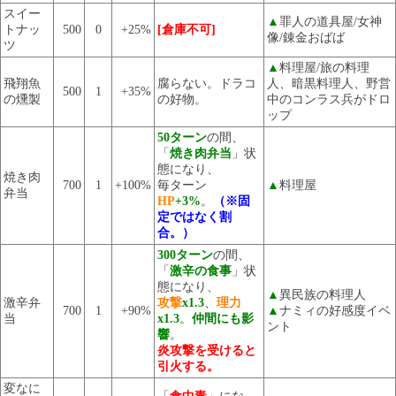
スイー
▲
罪人の道具屋/女神
トナッ
500
0
+25%
[倉庫不可]
像/錬金おばば
ツ
▲
料理屋/旅の料理
飛翔魚
腐らない。ドラコ
人、暗黒料理人、野営
500
1
+35%
の燻製
の好物。
中のコンラス兵がドロ
ップ
50ターン
の間、
「
焼き肉弁当
」状
態になり、
焼き肉
700
1
+100%
毎ターン
▲
料理屋
弁当
HP
+3%
。
（※固
定ではなく割
合。）
300ターン
の間、
「
激辛の食事
」状
態になり、
▲
異民族の料理人
激辛弁
攻撃
x1.3
、
理力
700
1
+90%
▲
ナミィの好感度イベ
当
x1.3
。
仲間にも影
ント
響
。
炎攻撃を受けると
引火する。
変なに