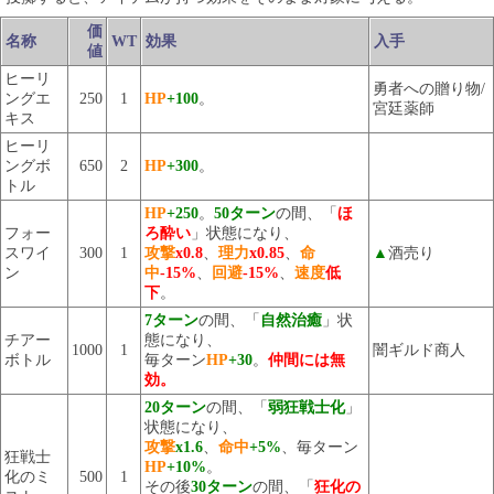
価
名称
WT
効果
入手
値
ヒーリ
勇者への贈り物/
ングエ
250
1
HP
+100
。
宮廷薬師
キス
ヒーリ
ングボ
650
2
HP
+300
。
トル
HP
+250
。
50ターン
の間、「
ほ
フォー
ろ酔い
」状態になり、
スワイ
300
1
攻撃
x0.8
、
理力
x0.85
、
命
▲
酒売り
ン
中
-15%
、
回避
-15%
、
速度
低
下
。
7ターン
の間、「
自然治癒
」状
チアー
態になり、
1000
1
闇ギルド商人
ボトル
毎ターン
HP
+30
。
仲間には無
効。
20ターン
の間、「
弱狂戦士化
」
状態になり、
攻撃
x1.6
、
命中
+5%
、毎ターン
狂戦士
HP
+10%
。
化のミ
500
1
その後
30ターン
の間、「
狂化の