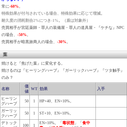
常に
-60%
。
特殊効果が付与されている場合、特殊効果に応じて増減。
耐久度の消耗割合2%につき-1%。（盾は対象外）
売買相手が宮廷薬師・罪人の装備屋・罪人の道具屋・『ケチな』NPC
の場合、
-50%
。
売買相手が暗黒旅商人の場合、
-30%
。
葉
焼けると『焦げた葉』に変化する。
焼けるのは『ヒーリングハーブ』『ガーリックハーブ』『ツタ触手』
のみ？
価
名称
WT
効果
入手
値
ヒーリン
50
1
HP+40、EN+10%。
グハーブ
ガーリッ
50
1
ST+10、EN+10%。
クハーブ
デトック
EN+10%。「
毒状態
」「
食中
100
1