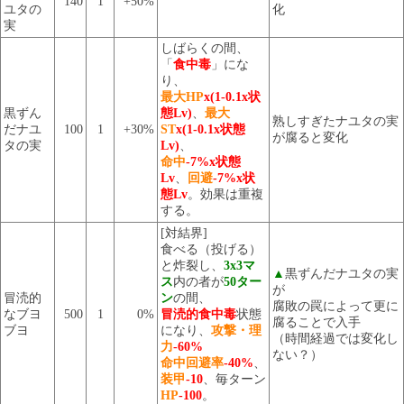
140
1
+50%
ユタの
化
実
しばらくの間、
「
食中毒
」にな
り、
最大HP
x(1-0.1x状
黒ずん
態Lv)
、
最大
熟しすぎたナユタの実
だナユ
100
1
+30%
ST
x(1-0.1x状態
が腐ると変化
タの実
Lv)
、
命中
-7%x状態
Lv
、
回避
-7%x状
態Lv
。効果は重複
する。
[対結界]
食べる（投げる）
と炸裂し、
3x3マ
▲
黒ずんだナユタの実
ス
内の者が
50ター
が
冒涜的
ン
の間、
腐敗の罠によって更に
なブヨ
500
1
0%
冒涜的食中毒
状態
腐ることで入手
ブヨ
になり、
攻撃・理
（時間経過では変化し
力
-60%
ない？）
命中回避率
-40%
、
装甲
-10
、毎ターン
HP
-100
。