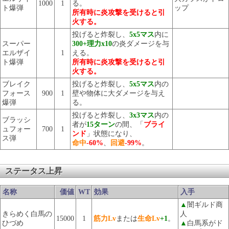
1000
1
る。
ト爆弾
ップ
所有時に炎攻撃を受けると引
火する。
投げると炸裂し、
5x5マス
内に
スーパー
300+理力x10
の炎ダメージを与
エルザイ
1
える。
ト爆弾
所有時に炎攻撃を受けると引
火する。
ブレイク
投げると炸裂し、
5x5マス
内の
フォース
900
1
壁や物体に大ダメージを与え
爆弾
る。
投げると炸裂し、
3x3マス
内の
ブラッシ
者が
15ターン
の間、「
ブライ
ュフォー
700
1
ンド
」状態になり、
ス弾
命中
-60%
、
回避
-99%
。
ステータス上昇
名称
価値
WT
効果
入手
▲
闇ギルド商
きらめく白馬の
人
15000
1
筋力Lv
または
生命Lv
+1
。
ひづめ
▲
白馬系がド