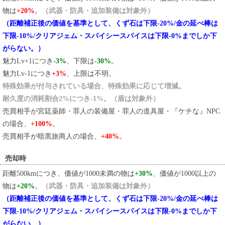
物は
+20%
。
（武器・防具・追加装備は対象外）
（距離補正後の価値を基準として、くず石は下限-20%/金の延べ棒は
下限-10%/クリアジェム・スパイシースパイスは下限-0%までしか下
がらない。）
魅力Lv+1につき
-3%
、下限は
-30%
。
魅力Lv-1につき
+3%
、上限は不明。
特殊効果が付与されている場合、特殊効果に応じて増減。
耐久度の消耗割合2%につき-1%。（盾は対象外）
売買相手が宮廷薬師・罪人の装備屋・罪人の道具屋・『ケチな』NPC
の場合、
+100%
。
売買相手が暗黒旅商人の場合、
+40%
。
売却時
距離500kmにつき、価値が1000未満の物は
+30%
、価値が1000以上の
物は
+20%
。
（武器・防具・追加装備は対象外）
（距離補正後の価値を基準として、くず石は下限-20%/金の延べ棒は
下限-10%/クリアジェム・スパイシースパイスは下限-0%までしか下
がらない。）