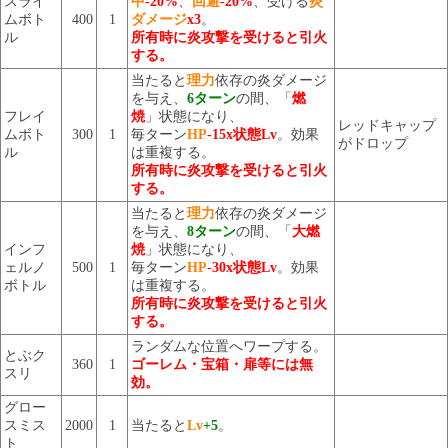
スライ
中
-20%
、
回避
-20%
、受ける
炎
ムボト
400
1
ダメージ
x3
。
ル
所有時に炎攻撃を受けると引火
する。
当たると
理力
依存の炎ダメージ
を与え、
6ターン
の間、「
燃
フレイ
焼
」状態になり、
レッドキャップ
ムボト
300
1
毎ターン
HP
-15x状態Lv
。効果
がドロップ
ル
は重複する。
所有時に炎攻撃を受けると引火
する。
当たると
理力
依存の炎ダメージ
を与え、
8ターン
の間、「
大燃
インフ
焼
」状態になり、
ェルノ
500
1
毎ターン
HP
-30x状態Lv
。効果
ボトル
は重複する。
所有時に炎攻撃を受けると引火
する。
ランダムな位置へワープする。
とぶク
360
1
ゴーレム・宝箱・扉等には無
スリ
効。
グロー
スミス
2000
1
当たると
Lv
+5
。
ト