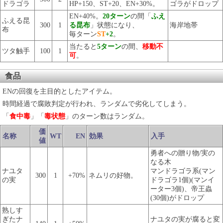
ドラゴラ
HP+150、ST+20、EN+30%。
ゴラがドロップ
EN+40%。
20ターン
の間「
ふえ
ふえる昆
300
1
る昆布
」状態になり、
海岸地帯
布
毎ターン
ST
+2
。
当たると
5ターン
の間、
移動不
ツタ触手
100
1
可
。
食品
ENの回復を主目的としたアイテム。
時間経過で腐敗判定が行われ、ランダムで劣化してしまう。
「
食中毒
」「
毒状態
」のターン数はランダム。
価
名称
WT
EN
効果
入手
値
勇者への贈り物/実の
なる木
ナユタ
マンドラゴラ系(マン
300
1
+70%
ネムリの好物。
の実
ドラゴラ1個)(マンイ
ーター3個)、帝王蟲
(30個)がドロップ
熟しす
ぎたナ
ナユタの実が腐ると変