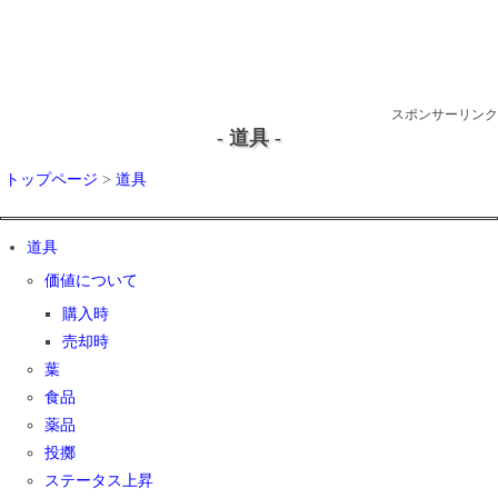
スポンサーリンク
- 道具 -
トップページ
>
道具
道具
価値について
購入時
売却時
葉
食品
薬品
投擲
ステータス上昇