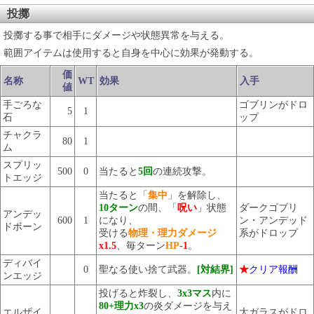
投擲
投擲する事で相手にダメージや状態異常を与える。
範囲アイテムは使用すると自身を中心に効果が発動する。
価
名称
WT
効果
入手
値
手ごろな
ゴブリンがドロ
5
1
石
ップ
チャクラ
80
1
ム
スプリッ
500
0
当たると
5回
の連続攻撃。
トエッジ
当たると「
集中
」を解除し、
10ターン
の間、「
呪い
」状態
ダークゴブリ
アンデッ
600
1
になり、
ン・アンデッド
ドボーン
受ける
物理・理力ダメージ
系がドロップ
x1.5
、毎ターン
HP
-1
。
ディバイ
0
聖なる使い捨て武器。
[対結界]
★
クリア報酬
ンエッジ
投げると炸裂し、
3x3マス
内に
80+理力x3
の炎ダメージを与え
エルザイ
大ガラスがドロ