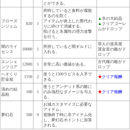
とができる。
所時していると食料が腐敗
するのを防ぐ。
▲
氷の大結晶
フローズ
アイテムが炎上した際代わ
820
1
▲
クリアゴーレ
ンジェム
りに砕けて消滅する。
ムがドロップ
投げると氷属性の理力攻撃
を行う。
罪人の道具屋
闇のライ
所持していると闇ギルドに
10000
1
賞金首の敵がド
センス
入れる。
ロップ
エンシェ
古代種の敵がド
12000
1
非常に高い価値がある。
ンツコア
ロップ
へそくり
使うと1500ラピスを入手で
1550
2
★
クリア報酬
貯金箱
きる。
使うとアンデッド系の敵に
清めの結
100
1
のみ強烈なダメージを与え
★
クリア報酬
晶粒
る。
お城カスタマイズに必要な
アイテム。
夢幻石
500
0
冒険終了時に非アイテム化
し、夢幻石ポイントに加算
される。