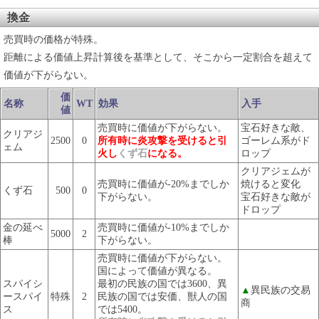
換金
売買時の価格が特殊。
距離による価値上昇計算後を基準として、そこから一定割合を超えて
価値が下がらない。
価
名称
WT
効果
入手
値
売買時に価値が下がらない。
宝石好きな敵、
クリアジ
2500
0
所有時に炎攻撃を受けると引
ゴーレム系がド
ェム
火し
くず石
になる。
ロップ
クリアジェムが
売買時に価値が-20%までしか
焼けると変化
くず石
500
0
下がらない。
宝石好きな敵が
ドロップ
金の延べ
売買時に価値が-10%までしか
5000
2
棒
下がらない。
売買時に価値が下がらない。
国によって価値が異なる。
スパイシ
最初の民族の国では3600、異
▲
異民族の交易
ースパイ
特殊
2
民族の国では安価、獣人の国
商
ス
では5400。