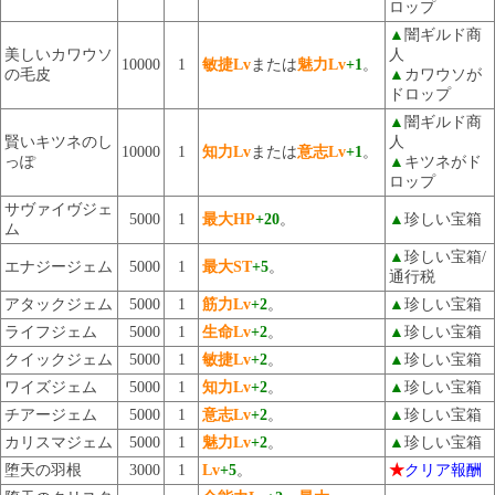
ロップ
▲
闇ギルド商
美しいカワウソ
人
10000
1
敏捷Lv
または
魅力Lv
+1
。
の毛皮
▲
カワウソが
ドロップ
▲
闇ギルド商
賢いキツネのし
人
10000
1
知力Lv
または
意志Lv
+1
。
っぽ
▲
キツネがド
ロップ
サヴァイヴジェ
5000
1
最大HP
+20
。
▲
珍しい宝箱
ム
▲
珍しい宝箱/
エナジージェム
5000
1
最大ST
+5
。
通行税
アタックジェム
5000
1
筋力Lv
+2
。
▲
珍しい宝箱
ライフジェム
5000
1
生命Lv
+2
。
▲
珍しい宝箱
クイックジェム
5000
1
敏捷Lv
+2
。
▲
珍しい宝箱
ワイズジェム
5000
1
知力Lv
+2
。
▲
珍しい宝箱
チアージェム
5000
1
意志Lv
+2
。
▲
珍しい宝箱
カリスマジェム
5000
1
魅力Lv
+2
。
▲
珍しい宝箱
堕天の羽根
3000
1
Lv
+5
。
★
クリア報酬