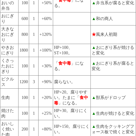
「
食中毒
」にな
おいの
100
1
+50%
▲
弁当系が腐ると変化
る。
弁当
おにぎ
600
1
+60%
▲
和の商人
り
大きな
おにぎ
800
1
+120%
★
風来人初期
り
やきお
HP+100、
▲
おにぎり系が焼ける
1800
1
+100%
にぎり
ST+100。
と変化
くさっ
「
食中毒
」にな
▲
おにぎり系が腐ると
たおに
100
1
+30%
る。
変化
ぎり
ピクル
1200
3
+90%
腐らない。
ス
HP+20。腐りやす
生肉
100
1
+20%
い。たまに「
食中
▲
獣系がドロップ
毒
」になる。
焼けた
HP+30。腐りにく
100
1
+25%
▲
生肉が焼けると変化
肉
い。
おいし
HP+150。腐りにく
▲
生肉をクッキングフ
く焼い
200
1
+80%
い。
ォース板で焼くと変化
た肉