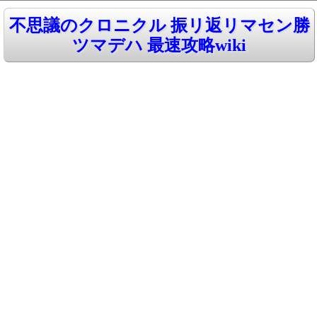
不思議のクロニクル 振リ返リマセン勝
ツマデハ 最速攻略wiki