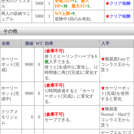
堕天のクリスタ
全能力Lv
+2
、
最大
5000
1
★
クリア報酬
ル
HP
+30
、
最大ST
+5
。
商人の収納マニ
WT上限
+9
。
5000
1
★
クリア報酬
ュアル
冒険中1回のみ有効。
その他
名称
価値
WT
効果
入手
[倉庫不可]
使うとヒーリングハーブを
1
ホーリー
★
難易度Easyで
枚
入手できる。
ポット[完
9000
0
コンラス王から
使うと[生成中]に変化し、12
成]
貰う
時間後に再び[完成]に変化す
る。
[倉庫不可]
ホーリー
★
ホーリーポッ
12時間経過すると『ホーリ
ポット[生
9000
0
ト[完成]を使用
ーポット[完成]』に変化す
成中]
すると変化
る。
★
難易度
クリアメ
[倉庫不可]
Normal・Hardで
モリジェ
0
0
セーブできる。
コンラス王から
ム
貰う
セーブエルフ/ゴ