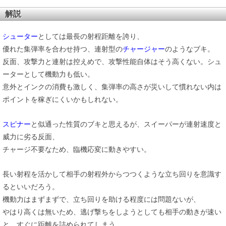
解説
シューター
としては最長の射程距離を誇り、
優れた集弾率を合わせ持つ、連射型の
チャージャー
のようなブキ。
反面、攻撃力と連射は控えめで、攻撃性能自体はそう高くない。シュ
ーターとして機動力も低い。
意外とインクの消費も激しく、集弾率の高さが災いして慣れない内は
ポイントを稼ぎにくいかもしれない。
スピナー
と似通った性質のブキと思えるが、スイーパーが連射速度と
威力に劣る反面、
チャージ不要なため、臨機応変に動きやすい。
長い射程を活かして相手の射程外からつつくような立ち回りを意識す
るといいだろう。
機動力はまずまずで、立ち回りを助ける程度には問題ないが、
やはり高くは無いため、逃げ撃ちをしようとしても相手の動きが速い
と、すぐに距離を詰められてしまう。