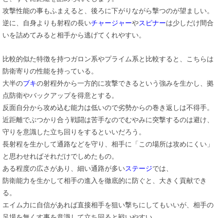
攻撃性能の事もふまえると、後ろに下がりながら撃つのが望ましい。
逆に、自身よりも射程の長い
チャージャー
や
スピナー
は少しだけ間合
いを詰めてみると相手から逃げてくれやすい。
比較的似た特徴を持つガロン系やプライム系と比較すると、こちらは
防衛寄りの性能を持っている。
大半の
ブキ
の射程外から一方的に攻撃できるという強みを生かし、拠
点防衛やバックアップを得意とする。
反面自分から攻め込む能力は低いので劣勢からの巻き返しは不得手。
近距離でぶつかり合う戦闘は苦手なのでむやみに突撃するのは避け、
守りを意識した立ち回りをするといいだろう。
長射程を生かして通路などを守り、相手に「この場所は攻めにくい」
と思わせればそれだけでしめたもの。
ある程度の広さがあり、細い通路が多い
ステージ
では、
防衛能力を生かして相手の進入を徹底的に防ぐと、大きく貢献でき
る。
エイム力に自信があれば直接相手を狙い撃ちにしてもいいが、相手の
足場を無くす事を意識して立ち回ると戦いやすい。