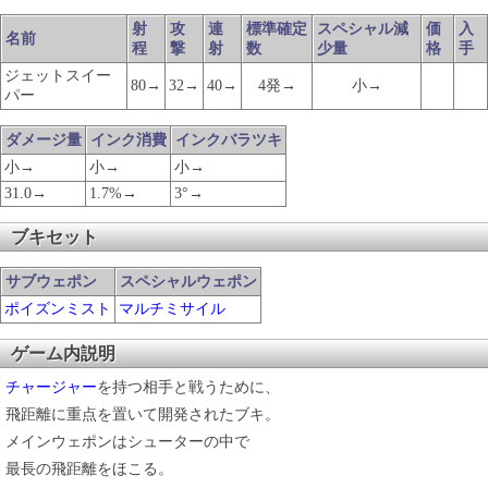
射
攻
連
標準確定
スペシャル減
価
入
名前
程
撃
射
数
少量
格
手
ジェットスイー
80→
32→
40→
4発→
小→
パー
ダメージ量
インク消費
インクバラツキ
小→
小→
小→
31.0→
1.7%→
3°→
ブキセット
サブウェポン
スペシャルウェポン
ポイズンミスト
マルチミサイル
ゲーム内説明
チャージャー
を持つ相手と戦うために、
飛距離に重点を置いて開発されたブキ。
メインウェポンはシューターの中で
最長の飛距離をほこる。