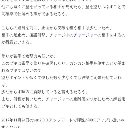
他にも遠くに壁を登っている相手が見えたら、壁を塗りつぶすことで
高確率で仕留める事ができるだろう。
こちらの連射を前に、正面から突破を狙う相手は少ないため、
相手の足止め、援護射撃、チャージ中の
チャージャー
の相手をするの
が得意といえる。
塗りが苦手で攻撃力も低いが、
このブキは素早く塗りを確保したり、ガンガン相手を倒すことが望ま
れるブキではないので、
塗りポイントが低くて倒した数が少なくても役割さえ果たせていれ
ば、
少なからず味方に貢献していると言えるだろう。
また、射程が長いため、チャージャーの距離感をつかむための練習用
ブキとしても使える。
2017年11月24日のver.2.0.0.アップデートで弾速が40%アップし扱いや
すくなった。