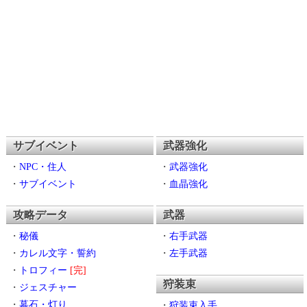
サブイベント
武器強化
・
NPC・住人
・
武器強化
・
サブイベント
・
血晶強化
攻略データ
武器
・
秘儀
・
右手武器
・
カレル文字・誓約
・
左手武器
・
トロフィー
[完]
狩装束
・
ジェスチャー
・
墓石・灯り
・
狩装束入手