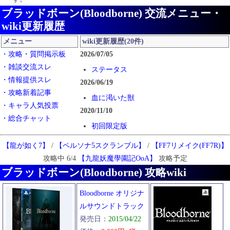
ブラッドボーン(Bloodborne) 交流メニュー・
wiki更新履歴
メニュー
wiki更新履歴(20件)
・攻略・質問掲示板
2026/07/05
・雑談交流スレ
ステータス
・情報提供スレ
2026/06/19
・攻略新着記事
血に渇いた獣
・キャラ人気投票
2020/11/10
・総合チャット
初回限定版
ソフト情報
【龍が如く7】
/
【ペルソナ5スクランブル】
/
【FF7リメイク(FF7R)】
ブラッドボーン攻略本
攻略中 6/4
【九龍妖魔學園記OoA】
攻略予定
2020/11/07
ブラッドボーン(Bloodborne) 攻略wiki
腕防具
裏技・小技
Bloodborne オリジナ
木の盾
ルサウンドトラック
防具ヘッダー
発売日：
2015/04/22