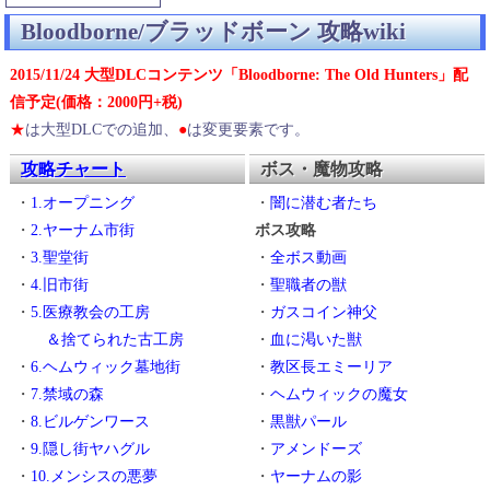
Bloodborne/ブラッドボーン 攻略wiki
2015/11/24 大型DLCコンテンツ「Bloodborne: The Old Hunters」配
信予定(価格：2000円+税)
★
は大型DLCでの追加、
●
は変更要素です。
攻略チャート
ボス・魔物攻略
・
1.オープニング
・
闇に潜む者たち
・
2.ヤーナム市街
ボス攻略
・
3.聖堂街
・
全ボス動画
・
4.旧市街
・
聖職者の獣
・
5.医療教会の工房
・
ガスコイン神父
＆捨てられた古工房
・
血に渇いた獣
・
6.ヘムウィック墓地街
・
教区長エミーリア
・
7.禁域の森
・
ヘムウィックの魔女
・
8.ビルゲンワース
・
黒獣パール
・
9.隠し街ヤハグル
・
アメンドーズ
・
10.メンシスの悪夢
・
ヤーナムの影