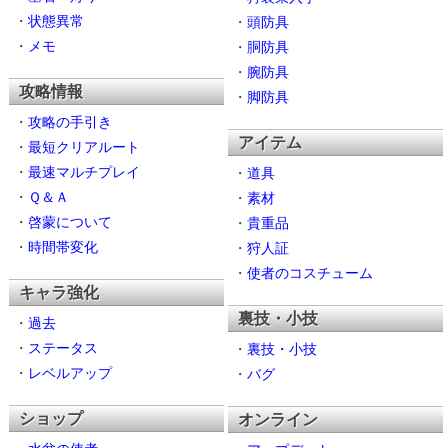
・
状態異常
・
頭防具
・
メモ
・
胴防具
・
腕防具
攻略情報
・
脚防具
・
攻略の手引き
アイテム
・
最短クリアルート
・
最速マルチプレイ
・
道具
・
Ｑ＆Ａ
・
素材
・
啓蒙について
・
貴重品
・
時間帯変化
・
狩人証
・
使者のコスチューム
キャラ強化
裏技・小技
・
過去
・
ステータス
・
裏技・小技
・
レベルアップ
・
バグ
ショップ
オンライン