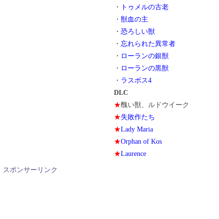
・
トゥメルの古老
・
獣血の主
・
恐ろしい獣
・
忘れられた異常者
・
ローランの銀獣
・
ローランの黒獣
・
ラスボス4
DLC
★
醜い獣、ルドウイーク
★
失敗作たち
★
Lady Maria
★
Orphan of Kos
★
Laurence
スポンサーリンク