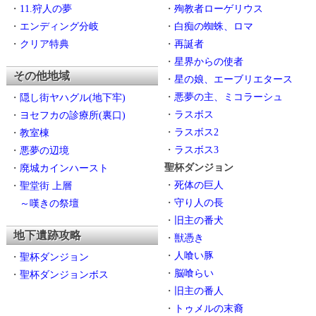
・
11.狩人の夢
・
殉教者ローゲリウス
・
エンディング分岐
・
白痴の蜘蛛、ロマ
・
クリア特典
・
再誕者
・
星界からの使者
その他地域
・
星の娘、エーブリエタース
・
悪夢の主、ミコラーシュ
・
隠し街ヤハグル(地下牢)
・
ラスボス
・
ヨセフカの診療所(裏口)
・
ラスボス2
・
教室棟
・
ラスボス3
・
悪夢の辺境
聖杯ダンジョン
・
廃城カインハースト
・
死体の巨人
・
聖堂街 上層
・
守り人の長
～嘆きの祭壇
・
旧主の番犬
地下遺跡攻略
・
獣憑き
・
人喰い豚
・
聖杯ダンジョン
・
脳喰らい
・
聖杯ダンジョンボス
・
旧主の番人
・
トゥメルの末裔