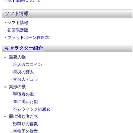
・
地下遺跡について
ソフト情報
・
ソフト情報
・
初回限定版
・
ブラッドボーン攻略本
キャラクター紹介
重要人物
・
狩人ガスコイン
・
烏羽の狩人
・
古狩人デュラ
異形の獣
・
聖職者の獣
・
血に渇いた獣
・
ヘムウィックの魔女
闇に潜む者たち
・
獣狩りの群衆
・
車椅子の群衆