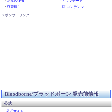
・
水盆の使者
・
アップデート
・
啓蒙取引
・
DLコンテンツ
スポンサーリンク
Bloodborne/ブラッドボーン 発売前情報
公式
・
公式サイト