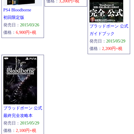
墓石・灯り
価格：
3,200円+税
母を探す少女
PS4 Bloodborne
忘れられた異常者
初回限定版
偏屈な男
発売日：
2015/03/26
ブラッドボーン 公式
風車小屋の男
価格：
6,900円+税
ガイドブック
武器強化
発売日：
2015/05/29
武器紹介
価格：
2,200円+税
秘儀
廃城カインハースト
脳喰らい
白痴の蜘蛛、ロマ
ブラッドボーン 公式
最終完全攻略本
発売日：
2015/05/29
価格：
2,100円+税