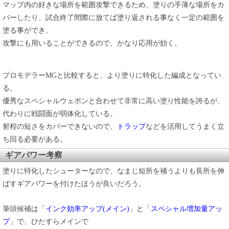
マップ内の好きな場所を範囲攻撃できるため、塗りの手薄な場所をカ
バーしたり、試合終了間際に放てば塗り返される事なく一定の範囲を
塗る事ができ、
攻撃にも用いることができるので、かなり応用が効く。
プロモデラーMGと比較すると、より塗りに特化した編成となってい
る。
優秀なスペシャルウェポンと合わせて非常に高い塗り性能を誇るが、
代わりに戦闘面が弱体化している。
射程の短さをカバーできないので、
トラップ
などを活用してうまく立
ち回る必要がある。
ギアパワー考察
塗りに特化したシューターなので、なまじ短所を補うよりも長所を伸
ばすギアパワーを付けたほうが良いだろう。
筆頭候補は「
インク効率アップ(メイン)
」と「
スペシャル増加量アッ
プ
」で、ひたすらメインで