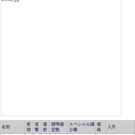
射
攻
連
標準確
スペシャル減
価
名前
入手
程
撃
射
定数
少量
格