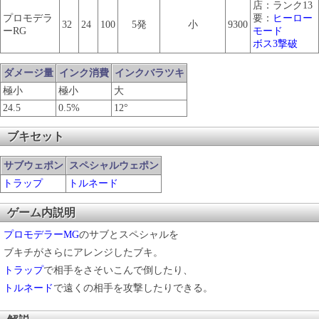
店：ランク13
プロモデラ
要：
ヒーロー
32
24
100
5発
小
9300
ーRG
モード
ボス3撃破
ダメージ量
インク消費
インクバラツキ
極小
極小
大
24.5
0.5%
12°
ブキセット
サブウェポン
スペシャルウェポン
トラップ
トルネード
ゲーム内説明
プロモデラーMG
のサブとスペシャルを
ブキチがさらにアレンジしたブキ。
トラップ
で相手をさそいこんで倒したり、
トルネード
で遠くの相手を攻撃したりできる。