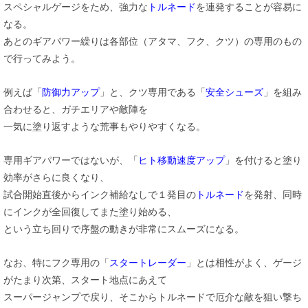
スペシャルゲージをため、強力な
トルネード
を連発することが容易に
なる。
あとのギアパワー繰りは各部位（アタマ、フク、クツ）の専用のもの
で行ってみよう。
例えば「
防御力アップ
」と、クツ専用である「
安全シューズ
」を組み
合わせると、ガチエリアや敵陣を
一気に塗り返すような荒事もやりやすくなる。
専用ギアパワーではないが、「
ヒト移動速度アップ
」を付けると塗り
効率がさらに良くなり、
試合開始直後からインク補給なしで１発目の
トルネード
を発射、同時
にインクが全回復してまた塗り始める、
という立ち回りで序盤の動きが非常にスムーズになる。
なお、特にフク専用の「
スタートレーダー
」とは相性がよく、ゲージ
がたまり次第、スタート地点にあえて
スーパージャンプで戻り、そこからトルネードで厄介な敵を狙い撃ち