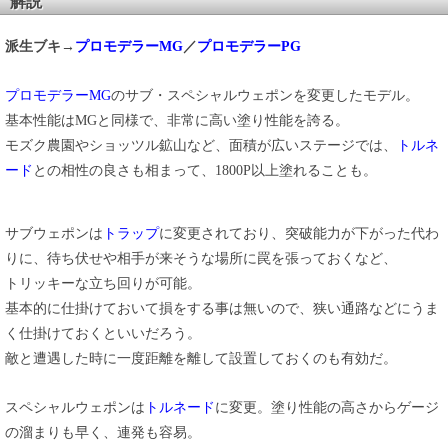
解説
派生ブキ→
プロモデラーMG
／
プロモデラーPG
プロモデラーMG
のサブ・スペシャルウェポンを変更したモデル。
基本性能はMGと同様で、非常に高い塗り性能を誇る。
モズク農園やショッツル鉱山など、面積が広いステージでは、
トルネ
ード
との相性の良さも相まって、1800P以上塗れることも。
サブウェポンは
トラップ
に変更されており、突破能力が下がった代わ
りに、待ち伏せや相手が来そうな場所に罠を張っておくなど、
トリッキーな立ち回りが可能。
基本的に仕掛けておいて損をする事は無いので、狭い通路などにうま
く仕掛けておくといいだろう。
敵と遭遇した時に一度距離を離して設置しておくのも有効だ。
スペシャルウェポンは
トルネード
に変更。塗り性能の高さからゲージ
の溜まりも早く、連発も容易。