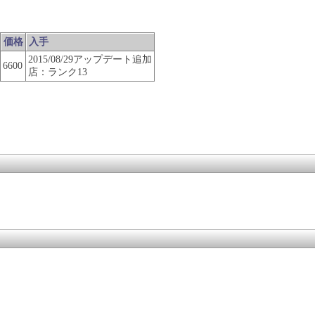
価格
入手
2015/08/29アップデート追加
6600
店：ランク13