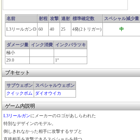
名前
射程
攻撃
連射
標準確定数
スペシャル減少量
L3リールガンD
60
40
25
4発(2トリガー)
中
ダメージ量
インク消費
インクバラツキ
極小
29.0
1°
ブキセット
サブウェポン
スペシャルウェポン
クイックボム
ダイオウイカ
ゲーム内説明
L3リールガン
にメーカーのロゴがあしらわれた
特別なデザインのモデル。
倒しきれなかった相手に攻撃するサブと
直接相手を攻撃できるスペシャルを持つ。