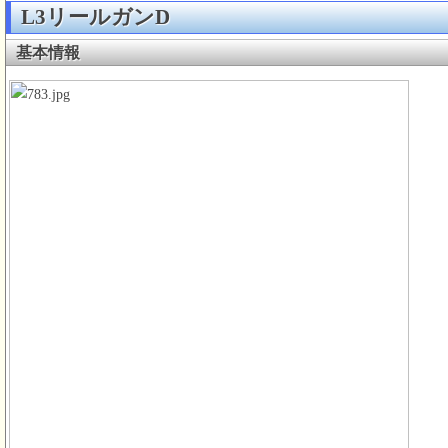
L3リールガンD
基本情報