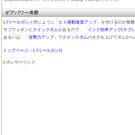
ギアパワー考察
L3リールガン
と同じように「
ヒト移動速度アップ
」を付けるのが無難
サブウェポンに
クイックボム
があるので、「
インク効率アップ(サブ)
あるいは、「
攻撃力アップ
」で
クイックボム
の火力を上げてボムから
トップページ
>
L3リールガンD
スポンサーリンク