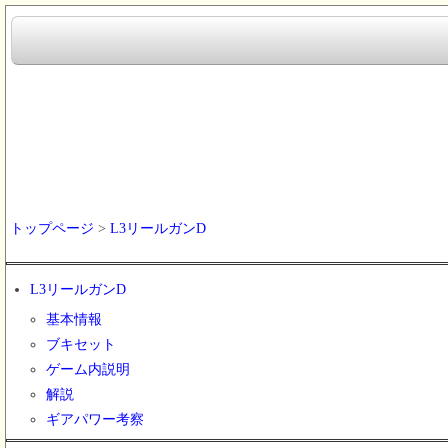
トップページ
>
L3リールガンD
L3リールガンD
基本情報
ブキセット
ゲーム内説明
解説
ギアパワー考察