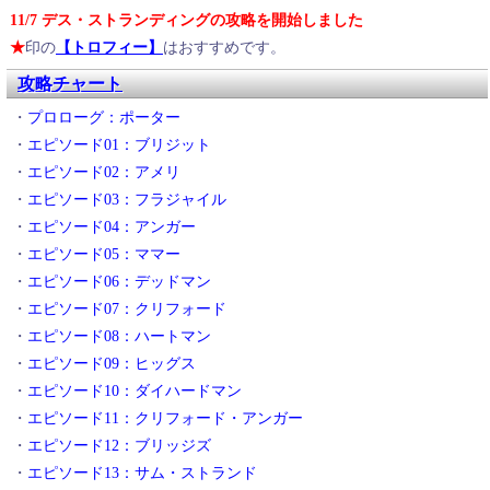
11/7 デス・ストランディングの攻略を開始しました
2020/11/07
★
印の
【トロフィー】
はおすすめです。
裏技・小技
攻略チャート
有毒ガス地帯からアンモナイトを回収
用語解説
・
プロローグ：ポーター
落とし物の届け出
・
エピソード01：ブリジット
防具
・
エピソード02：アメリ
風力発電所へ電源供給ユニットを配送
・
エピソード03：フラジャイル
発売日
・
エピソード04：アンガー
配達人グレード
・
エピソード05：ママー
廃墟から中古部品を回収せよ
・
エピソード06：デッドマン
配送機材
・
エピソード07：クリフォード
配送中に紛失した世界的文豪が愛用した万
・
エピソード08：ハートマン
年筆を見つけ出せ
・
エピソード09：ヒッグス
・
エピソード10：ダイハードマン
・
エピソード11：クリフォード・アンガー
・
エピソード12：ブリッジズ
・
エピソード13：サム・ストランド