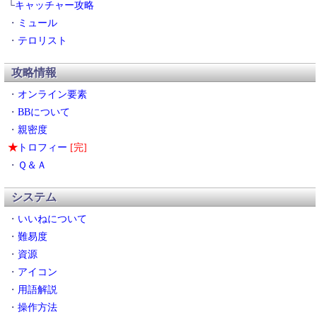
└
キャッチャー攻略
・
ミュール
・
テロリスト
攻略情報
・
オンライン要素
・
BBについて
・
親密度
★
トロフィー
[完]
・
Ｑ＆Ａ
システム
・
いいねについて
・
難易度
・
資源
・
アイコン
・
用語解説
・
操作方法