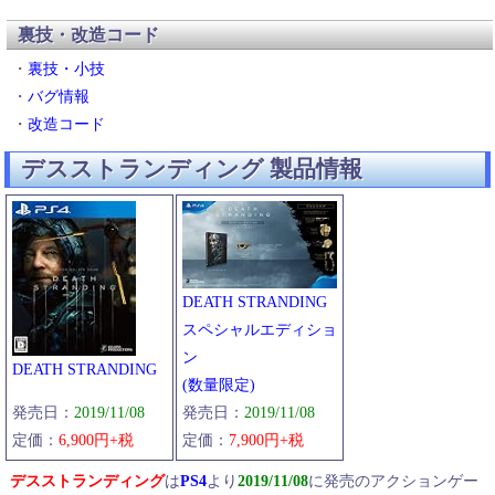
裏技・改造コード
・
裏技・小技
・
バグ情報
・
改造コード
デスストランディング 製品情報
DEATH STRANDING
スペシャルエディショ
ン
DEATH STRANDING
(数量限定)
発売日：
2019/11/08
発売日：
2019/11/08
定価：
7,900円+税
定価：
6,900円+税
デスストランディング
は
PS4
より
2019/11/08
に発売のアクションゲー