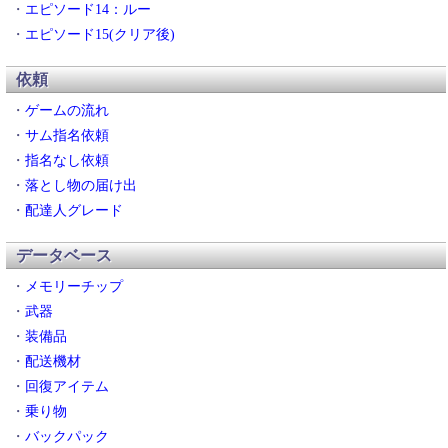
・
エピソード14：ルー
・
エピソード15(クリア後)
依頼
・
ゲームの流れ
・
サム指名依頼
・
指名なし依頼
・
落とし物の届け出
・
配達人グレード
データベース
・
メモリーチップ
・
武器
・
装備品
・
配送機材
・
回復アイテム
・
乗り物
・
バックパック