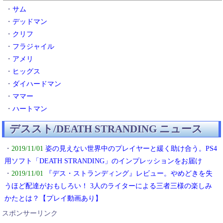
・
サム
・
デッドマン
・
クリフ
・
フラジャイル
・
アメリ
・
ヒッグス
・
ダイハードマン
・
ママー
・
ハートマン
デススト/DEATH STRANDING ニュース
・
2019/11/01
姿の見えない世界中のプレイヤーと緩く助け合う。PS4
用ソフト「DEATH STRANDING」のインプレッションをお届け
・
2019/11/01
『デス・ストランディング』レビュー。やめどきを失
うほど配達がおもしろい！ 3人のライターによる三者三様の楽しみ
かたとは？【プレイ動画あり】
スポンサーリンク