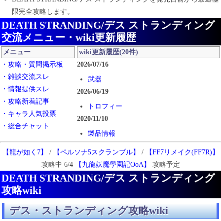
限完全攻略します。
DEATH STRANDING/デス ストランディング
交流メニュー・wiki更新履歴
メニュー
wiki更新履歴(20件)
・攻略・質問掲示板
2026/07/16
・雑談交流スレ
武器
・情報提供スレ
2026/06/19
・攻略新着記事
トロフィー
・キャラ人気投票
2020/11/10
・総合チャット
製品情報
音楽
【龍が如く7】
/
【ペルソナ5スクランブル】
/
【FF7リメイク(FF7R)】
書籍
攻略中 6/4
【九龍妖魔學園記OoA】
攻略予定
コレクターズエディション
DEATH STRANDING/デス ストランディング
スペシャルエディション
攻略wiki
その他グッズ
PS4 Pro DEATH STRANDING LIMITED
デス・ストランディング攻略wiki
EDITION