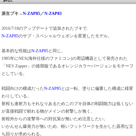
派生ブキ→
N-ZAP85
／
N-ZAP83
2016/7/18のアップデートで追加されたブキで、
N-ZAP85
のサブ・スペシャルウェポンを変更したモデル。
基本的な性能は
N-ZAP85
と同じ。
1985年にNES(海外仕様のファミコン)の周辺機器として発売された
「NES Zapper」の後期版であるオレンジカラーバージョンをモチーフ
としている。
戦闘向けの構成だった
N-ZAP85
とは一転、塗りに偏重した構成に様変
わりしている。
射程も連射力もそれなりあるためこのブキ自体の戦闘能力は低くない
が直接戦闘で頼れる物がメインの射撃しか無く、
射程外からの攻撃等への対抗策が無いため注意したい。
いかんせん爆発力が無いため、軽いフットワークを生かした器用な立
ち回りが求められる。