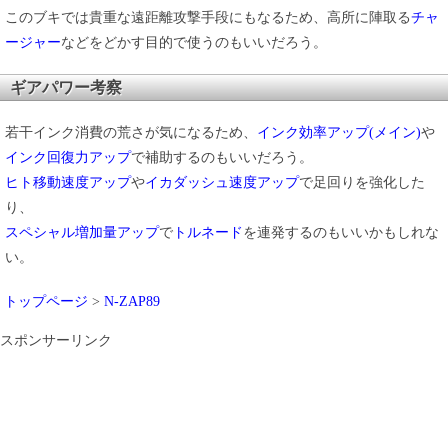
このブキでは貴重な遠距離攻撃手段にもなるため、高所に陣取る
チャ
ージャー
などをどかす目的で使うのもいいだろう。
ギアパワー考察
若干インク消費の荒さが気になるため、
インク効率アップ(メイン)
や
インク回復力アップ
で補助するのもいいだろう。
ヒト移動速度アップ
や
イカダッシュ速度アップ
で足回りを強化した
り、
スペシャル増加量アップ
で
トルネード
を連発するのもいいかもしれな
い。
トップページ
>
N-ZAP89
スポンサーリンク