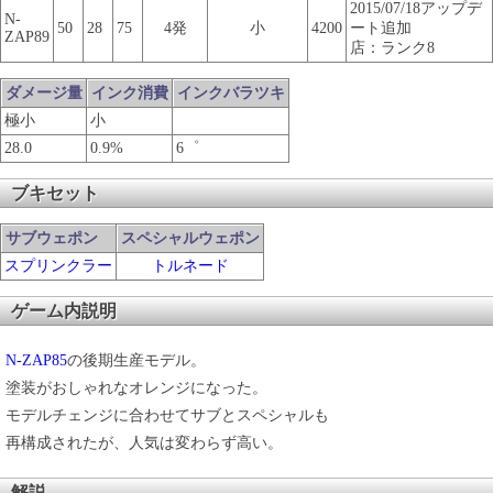
2015/07/18アップデ
N-
50
28
75
4発
小
4200
ート追加
ZAP89
店：ランク8
ダメージ量
インク消費
インクバラツキ
極小
小
28.0
0.9%
6゜
ブキセット
サブウェポン
スペシャルウェポン
スプリンクラー
トルネード
ゲーム内説明
N-ZAP85
の後期生産モデル。
塗装がおしゃれなオレンジになった。
モデルチェンジに合わせてサブとスペシャルも
再構成されたが、人気は変わらず高い。
解説