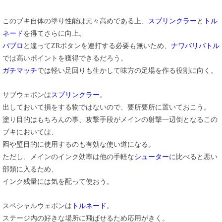
このブキ自体の塗り性能は元々高めである上、
スプリンクラー
と
トル
ネード
を得てさらに向上。
パブロ
と違ってZRボタンを連打する必要も無いため、
ナワバリバトル
では高いポイントを獲得できるだろう。
ガチマッチ
では軽い足回りも生かして味方の足場を作る役割に向く。
サブウェポンは
スプリンクラー
。
出しておいて損をする物ではないので、要所要所に置いておこう。
塗り目的はもちろんの事、攻撃手段がメインの射撃一辺倒となるこの
ブキにおいては、
囮や壁目的に使用するのも有効な使い道になる。
ただし、メインのインク効率は他の手軽な
シューター
に比べると悪い
部類に入るため、
インク残量には気を配って使おう。
スペシャルウェポンは
トルネード
。
ステージ内の好きな場所に飛ばせるため応用がきく。