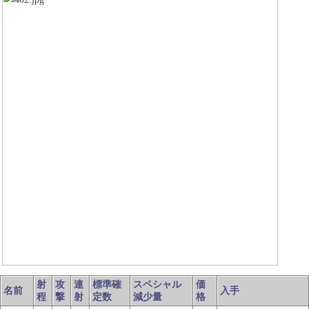
射
攻
連
標準確
スペシャル
価
名前
入手
程
撃
射
定数
減少量
格