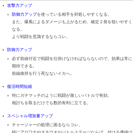
攻撃力アップ
防御力アップ
を使っている相手を対処しやすくなる。
また、爆風によるダメージも上がるため、確定２発を狙いやすく
なる。
より戦闘を意識するならコレ。
防御力アップ
必ず前線付近で戦闘を仕掛けなければならないので、効果は常に
期待できる。
前線維持を行う死なないイカへ。
復活時間短縮
特にガチマッチのように戦闘が激しいバトルで有効。
相討ちを取るだけでも数的有利に立てる。
スペシャル増加量アップ
チャージャーの処理に困るならコレ。
特にアロワナやタチウオがバトルステージならば、付ける価値は