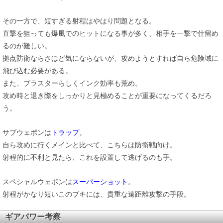
その一方で、短すぎる射程はやはり問題となる。
直撃を狙っても爆風でのヒットになる事が多く、相手を一撃で仕留め
るのが難しい。
拠点防衛ならさほど気にならないが、攻めようとすれば自ら危険域に
飛び込む必要がある。
また、ブラスターらしくインク効率も荒め。
攻め時と退き際をしっかりと見極めることが重要になってくるだろ
う。
サブウェポンは
トラップ
。
自ら攻めに行くメインと比べて、こちらは防衛戦向け。
射程的に不利と見たら、これを設置して逃げるのも手。
スペシャルウェポンは
スーパーショット
。
射程がかなり短いこのブキには、貴重な遠距離攻撃の手段。
ギアパワー考察