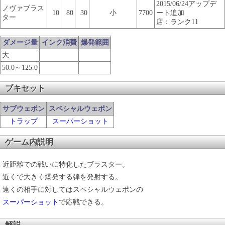
2015/06/24アップデ
ノヴァブラス
10
80
30
小
7700
ート追加
ター
店：ランク11
ダメージ量
インク消費
爆発範囲
大
50.0～125.0
ブキセット
サブウェポン
スペシャルウェポン
トラップ
スーパーショット
ゲーム内説明
近距離での戦いに特化したブラスター。
近くで大きく爆発する弾を発射する。
遠くの相手に対してはスペシャルウェポンの
スーパーショット
で応戦できる。
解説