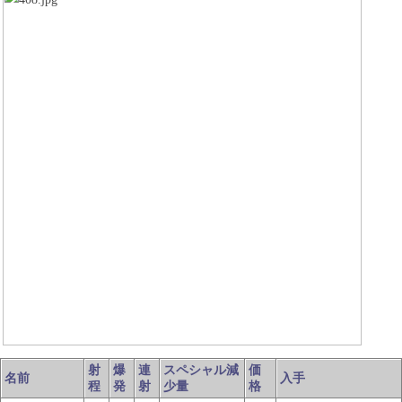
射
爆
連
スペシャル減
価
名前
入手
程
発
射
少量
格