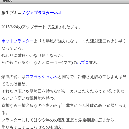
派生ブキ→
ノヴァブラスターネオ
2015/6/24のアップデートで追加されたブキ。
ホットブラスター
よりも爆風が強力になり、また連射速度も少し早く
なっている。
代わりに射程がかなり短くなった。
その短さたるや、なんとローラー(フデ)の
パブロ
並み。
爆風の範囲は
スプラッシュボム
と同等で、距離さえ詰めてしまえば当
てるのは容易。
それだけ広い攻撃範囲を持ちながら、カス当たりだろうと2発で倒せ
るという高い攻撃性能を持つ。
直撃なら一撃必殺なのも変わらず、非常にキル性能の高い武器と言え
る。
ブラスターにしてはやや早めの連射速度と爆発範囲の広さから、
塗りもそこそここなせるのも魅力。