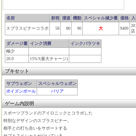
名前
射程
溜速
機動
スペシャル減少量
価格
入
2
スプラスピナーコラボ
58
80
90
大
9400
店
ダメージ量
インク消費
インクバラツキ
極少
28.0
15%?(最大チャージ)
ブキセット
サブウェポン
スペシャルウェポン
ポイズンボール
バリア
ゲーム内説明
スポーツブランドのアイロニックとコラボした
特別なデザインのスプラスピナー。
相手との打ち合いをサポートする
サブとスペシャルがついている。