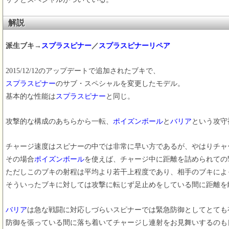
解説
派生ブキ→
スプラスピナー
／
スプラスピナーリペア
2015/12/12のアップデートで追加されたブキで、
スプラスピナー
のサブ・スペシャルを変更したモデル。
基本的な性能は
スプラスピナー
と同じ。
攻撃的な構成のあちらから一転、
ポイズンボール
と
バリア
という攻守
チャージ速度はスピナーの中では非常に早い方であるが、やはりチャ
その場合
ポイズンボール
を使えば、チャージ中に距離を詰められての
ただしこのブキの射程は平均より若干上程度であり、相手のブキによ
そういったブキに対しては攻撃に転じず足止めをしている間に距離を
バリア
は急な戦闘に対応しづらいスピナーでは緊急防御としてとても
防御を張っている間に落ち着いてチャージし連射をお見舞いするのも