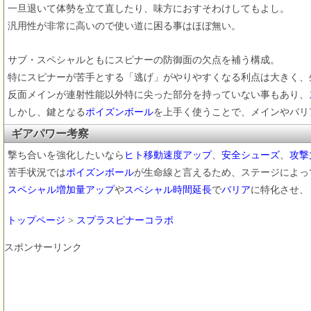
一旦退いて体勢を立て直したり、味方におすそわけしてもよし。
汎用性が非常に高いので使い道に困る事はほぼ無い。
サブ・スペシャルともにスピナーの防御面の欠点を補う構成。
特にスピナーが苦手とする「逃げ」がやりやすくなる利点は大きく、
反面メインが連射性能以外特に尖った部分を持っていない事もあり、
しかし、鍵となる
ポイズンボール
を上手く使うことで、メインやバリ
ギアパワー考察
撃ち合いを強化したいなら
ヒト移動速度アップ
、
安全シューズ
、
攻撃
苦手状況では
ポイズンボール
が生命線と言えるため、ステージによっ
スペシャル増加量アップ
や
スペシャル時間延長
で
バリア
に特化させ、
トップページ
>
スプラスピナーコラボ
スポンサーリンク