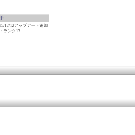
手
015/12/12アップデート追加
：ランク13