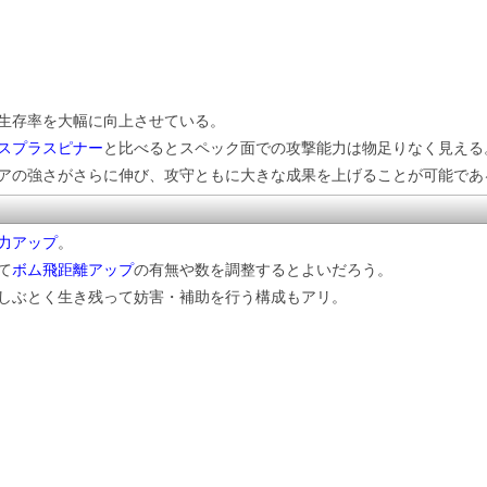
生存率を大幅に向上させている。
スプラスピナー
と比べるとスペック面での攻撃能力は物足りなく見える
アの強さがさらに伸び、攻守ともに大きな成果を上げることが可能であ
力アップ
。
て
ボム飛距離アップ
の有無や数を調整するとよいだろう。
しぶとく生き残って妨害・補助を行う構成もアリ。