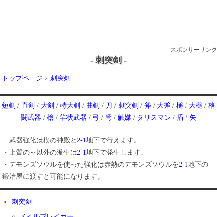
スポンサーリンク
- 刺突剣 -
トップページ
>
刺突剣
短剣
/
直剣
/
大剣
/
特大剣
/
曲剣
/
刀
/
刺突剣
/
斧
/
大斧
/
槌
/
大槌
/
格
闘武器
/
槍
/
竿状武器
/
弓
/
弩
/
触媒
/
タリスマン
/
盾
/
矢
・武器強化は楔の神殿と
2-1
地下で行えます。
・上質の～以外の派生は
2-1
地下で発生します。
・デモンズソウルを使った強化は赤熱のデモンズソウルを
2-1
地下の
鍛冶屋に渡すと可能になります。
刺突剣
メイルブレイカー