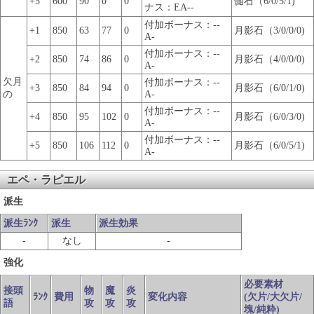
+5
600
90
0
0
髄石（6/0/5/1)
ナス：EA--
付加ボーナス：--
+1
850
63
77
0
月影石（3/0/0/0)
A-
付加ボーナス：--
+2
850
74
86
0
月影石（4/0/0/0)
A-
欠月
付加ボーナス：--
+3
850
84
94
0
月影石（6/0/1/0)
の
A-
付加ボーナス：--
+4
850
95
102
0
月影石（6/0/3/0)
A-
付加ボーナス：--
+5
850
106
112
0
月影石（6/0/5/1)
A-
エペ・ラピエル
派生
派生ﾗﾝｸ
派生
派生効果
-
なし
-
強化
必要素材
接頭
物
魔
炎
ﾗﾝｸ
費用
変化内容
(欠片/大欠片/
語
攻
攻
攻
塊/純粋)