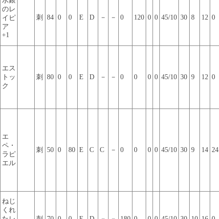
水銀
のレ
刺
84
0
0
E
D
－
－
0
120
0
0
45/10
30
8
12
0
イピ
ア
+1
エス
トッ
刺
80
0
0
E
D
－
－
0
0
0
0
45/10
30
9
12
0
ク
エ
ペ・
刺
50
0
80
E
C
C
－
0
0
0
0
45/10
30
9
14
24
ラピ
エル
ねじ
くれ
たレ
刺
70
0
0
E
D
－
－
180
0
0
0
45/10
30
10
16
0