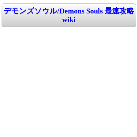
デモンズソウル/Demons Souls 最速攻略
wiki