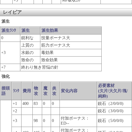
+5
MP吸収20
レイピア
派生
派生ﾗﾝｸ
派生
派生効果
0
鋭利な
技量ボーナス大
上質の
筋力ボーナス大
+3
水銀の
毒効果
致命の
致命効果
+7
終わり無き苦悩の針
強化
必要素材
接頭
物
魔
炎
ﾗﾝｸ
費用
変化内容
(欠片/大欠片/塊/
語
攻
攻
攻
純粋)
+1
400
83
0
0
鋭石（2/0/0/0)
+2
鋭石（3/0/0/0)
付加ボーナス：
+3
98
0
0
鋭石（5/0/0/0)
ED--
付加ボーナス：