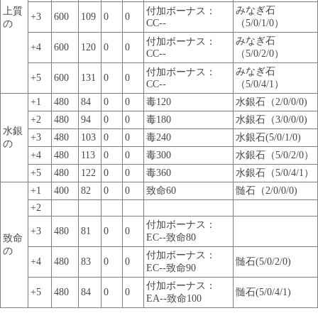
みなぎ石
上質
付加ボーナス：
+3
600
109
0
0
CC--
（5/0/1/0）
の
みなぎ石
付加ボーナス：
+4
600
120
0
0
CC--
（5/0/2/0）
みなぎ石
付加ボーナス：
+5
600
131
0
0
CC--
（5/0/4/1）
+1
480
84
0
0
毒120
水銀石（2/0/0/0)
+2
480
94
0
0
毒180
水銀石（3/0/0/0)
水銀
+3
480
103
0
0
毒240
水銀石(5/0/1/0)
の
+4
480
113
0
0
毒300
水銀石（5/0/2/0）
+5
480
122
0
0
毒360
水銀石（5/0/4/1）
+1
400
82
0
0
致命60
髄石（2/0/0/0)
+2
付加ボーナス：
+3
480
81
0
0
EC--致命80
致命
の
付加ボーナス：
+4
480
83
0
0
髄石(5/0/2/0)
EC--致命90
付加ボーナス：
+5
480
84
0
0
髄石(5/0/4/1)
EA--致命100