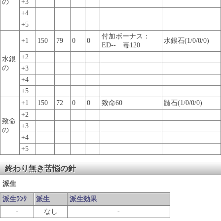
の
+3
+4
+5
付加ボーナス：
+1
150
79
0
0
水銀石(1/0/0/0)
ED-- 毒120
+2
水銀
の
+3
+4
+5
+1
150
72
0
0
致命60
髄石(1/0/0/0)
+2
致命
+3
の
+4
+5
終わり無き苦悩の針
派生
派生ﾗﾝｸ
派生
派生効果
-
なし
-