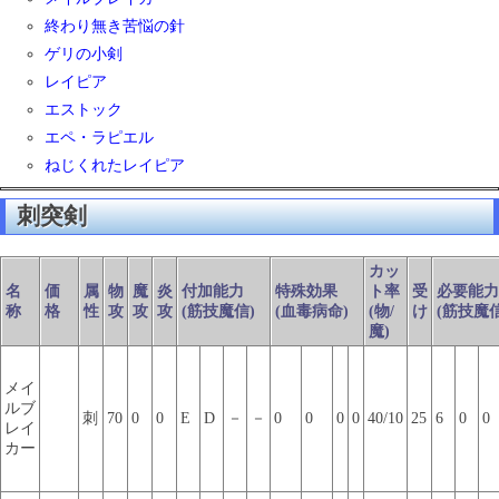
終わり無き苦悩の針
ゲリの小剣
レイピア
エストック
エペ・ラピエル
ねじくれたレイピア
刺突剣
カッ
名
価
属
物
魔
炎
付加能力
特殊効果
ト率
受
必要能力
称
格
性
攻
攻
攻
(筋技魔信)
(血毒病命)
(物/
け
(筋技魔信
魔)
メイ
ルブ
刺
70
0
0
E
D
－
－
0
0
0
0
40/10
25
6
0
0
レイ
カー