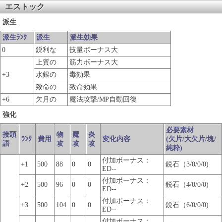
エストック
派生
派生ﾗﾝｸ
派生
派生効果
0
鋭利な
技量ボーナス大
上質の
筋力ボーナス大
+3
水銀の
毒効果
致命の
致命効果
+6
欠月の
魔法攻撃/MP自動回復
強化
必要素材
接頭
物
魔
炎
ﾗﾝｸ
費用
変化内容
(欠片/大欠片/塊/
語
攻
攻
攻
純粋)
付加ボーナス：
+1
500
88
0
0
鋭石（3/0/0/0)
ED--
付加ボーナス：
+2
500
96
0
0
鋭石（4/0/0/0)
ED--
付加ボーナス：
+3
500
104
0
0
鋭石（6/0/0/0)
ED--
付加ボーナス：