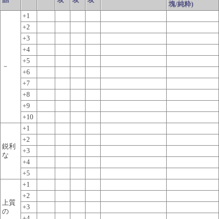
塊/純粋)
+1
+2
+3
+4
+5
－
+6
+7
+8
+9
+10
+1
+2
鋭利
+3
な
+4
+5
+1
+2
上質
+3
の
+4