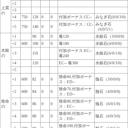
+2
上質
+3
の
+4
750
128
0
0
付加ボーナス:CC--
みなぎ石(6/0/3/0)
みなぎ石
付加ボーナス：CC-
+5
750
140
0
0
-
（6/0/5/1）
+1
90
0
0
毒120
水銀石（3/0/0/0)
+2
600
100
0
0
毒180
水銀石(4/0/0/0)
水銀
付加ボーナス:EC--
+3
110
水銀石(6/0/1/0)
の
毒240
+4
120
EC-- 毒300
水銀石(6/0/3/0)
+5
致命60,付加ボーナ
+1
600
82
0
0
髄石（3/0/0/0)
ス：ED--
致命70,付加ボーナ
+2
600
84
0
0
髄石（4/0/0/0)
ス：ED--
致命
致命80,付加ボーナ
+3
600
86
0
0
髄石（6/0/1/0)
の
ス：EC--
致命90,付加ボーナ
+4
600
88
0
0
髄石（6/0/3/0)
ス：ED--
致命100,付加ボー