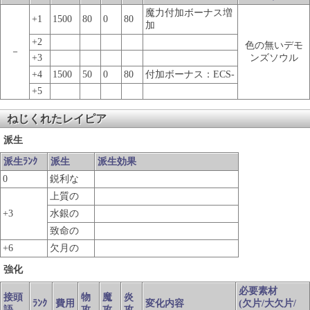
魔力付加ボーナス増
+1
1500
80
0
80
加
+2
色の無いデモ
－
+3
ンズソウル
+4
1500
50
0
80
付加ボーナス：ECS-
+5
ねじくれたレイピア
派生
派生ﾗﾝｸ
派生
派生効果
0
鋭利な
上質の
+3
水銀の
致命の
+6
欠月の
強化
必要素材
接頭
物
魔
炎
ﾗﾝｸ
費用
変化内容
(欠片/大欠片/
語
攻
攻
攻