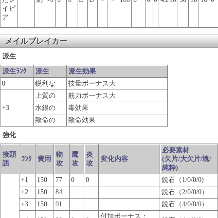
イピ
ア
メイルブレイカー
派生
派生ﾗﾝｸ
派生
派生効果
0
鋭利な
技量ボーナス大
上質の
筋力ボーナス大
+3
水銀の
毒効果
致命の
致命効果
強化
必要素材
接頭
物
魔
炎
ﾗﾝｸ
費用
変化内容
(欠片/大欠片/塊/
語
攻
攻
攻
純粋)
+1
150
77
0
0
鋭石（1/0/0/0)
+2
150
84
鋭石（2/0/0/0）
+3
150
91
鋭石（4/0/0/0）
付加ボーナス：