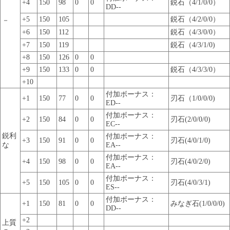
+4
150
98
0
0
鋭石（4/1/0/0）
DD--
+5
150
105
鋭石（4/2/0/0）
－
+6
150
112
鋭石（4/3/0/0）
+7
150
119
鋭石（4/3/1/0)
+8
150
126
0
0
+9
150
133
0
0
鋭石（4/3/3/0）
+10
付加ボーナス：
+1
150
77
0
0
刃石（1/0/0/0)
ED--
付加ボーナス：
+2
150
84
0
0
刃石(2/0/0/0)
EC--
鋭利
付加ボーナス：
+3
150
91
0
0
刃石(4/0/1/0)
な
EA--
付加ボーナス：
+4
150
98
0
0
刃石(4/0/2/0)
EA--
付加ボーナス：
+5
150
105
0
0
刃石(4/0/3/1)
ES--
付加ボーナス：
+1
150
81
0
0
みなぎ石(1/0/0/0)
DD--
+2
上質