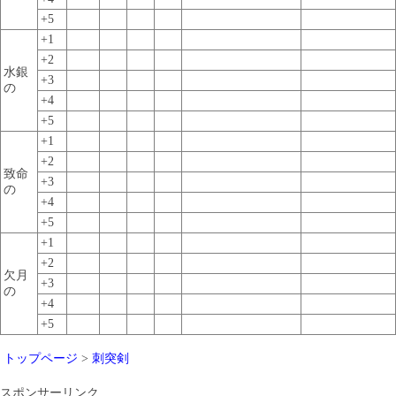
+5
+1
+2
水銀
+3
の
+4
+5
+1
+2
致命
+3
の
+4
+5
+1
+2
欠月
+3
の
+4
+5
トップページ
>
刺突剣
スポンサーリンク