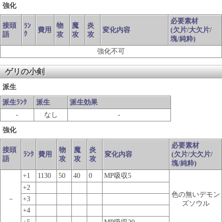
強化
必要素材
接頭
物
魔
炎
ﾗﾝ
費用
変化内容
(欠片/大欠片/
ｸ
語
攻
攻
攻
塊/純粋)
強化不可
ゲリの小剣
派生
派生ﾗﾝｸ
派生
派生効果
-
なし
-
強化
必要素材
接頭
物
魔
炎
ﾗﾝｸ
費用
変化内容
(欠片/大欠片/
語
攻
攻
攻
塊/純粋)
+1
1130
50
40
0
MP吸収5
+2
色の無いデモン
－
+3
ズソウル
+4