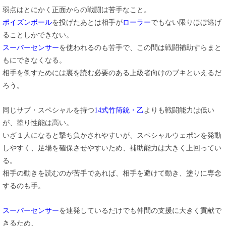
弱点はとにかく正面からの戦闘は苦手なこと。
ポイズンボール
を投げたあとは相手が
ローラー
でもない限りほぼ逃げ
ることしかできない。
スーパーセンサー
を使われるのも苦手で、この間は戦闘補助すらまと
もにできなくなる。
相手を倒すためには裏を読む必要のある上級者向けのブキといえるだ
ろう。
同じサブ・スペシャルを持つ
14式竹筒銃・乙
よりも戦闘能力は低い
が、塗り性能は高い。
いざ１人になると撃ち負かされやすいが、スペシャルウェポンを発動
しやすく、足場を確保させやすいため、補助能力は大きく上回ってい
る。
相手の動きを読むのが苦手であれば、相手を避けて動き、塗りに専念
するのも手。
スーパーセンサー
を連発しているだけでも仲間の支援に大きく貢献で
きるため、