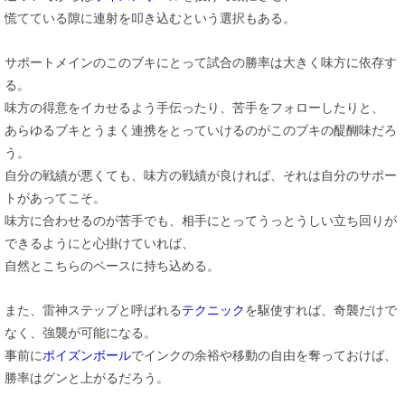
慌てている隙に連射を叩き込むという選択もある。
サポートメインのこのブキにとって試合の勝率は大きく味方に依存す
る。
味方の得意をイカせるよう手伝ったり、苦手をフォローしたりと、
あらゆるブキとうまく連携をとっていけるのがこのブキの醍醐味だろ
う。
自分の戦績が悪くても、味方の戦績が良ければ、それは自分のサポー
トがあってこそ。
味方に合わせるのが苦手でも、相手にとってうっとうしい立ち回りが
できるようにと心掛けていれば、
自然とこちらのペースに持ち込める。
また、雷神ステップと呼ばれる
テクニック
を駆使すれば、奇襲だけで
なく、強襲が可能になる。
事前に
ポイズンボール
でインクの余裕や移動の自由を奪っておけば、
勝率はグンと上がるだろう。