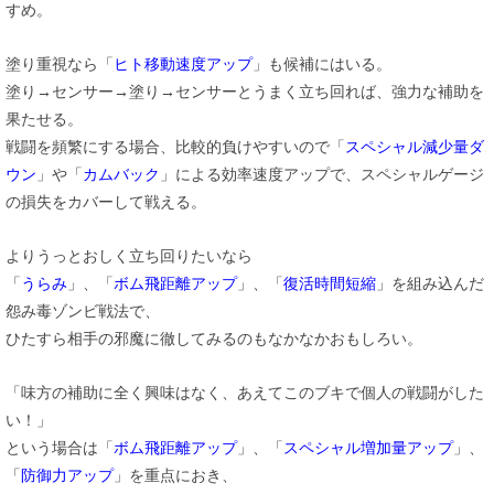
すめ。
塗り重視なら「
ヒト移動速度アップ
」も候補にはいる。
塗り→センサー→塗り→センサーとうまく立ち回れば、強力な補助を
果たせる。
戦闘を頻繁にする場合、比較的負けやすいので「
スペシャル減少量ダ
ウン
」や「
カムバック
」による効率速度アップで、スペシャルゲージ
の損失をカバーして戦える。
よりうっとおしく立ち回りたいなら
「
うらみ
」、「
ボム飛距離アップ
」、「
復活時間短縮
」を組み込んだ
怨み毒ゾンビ戦法で、
ひたすら相手の邪魔に徹してみるのもなかなかおもしろい。
「味方の補助に全く興味はなく、あえてこのブキで個人の戦闘がした
い！」
という場合は「
ボム飛距離アップ
」、「
スペシャル増加量アップ
」、
「
防御力アップ
」を重点におき、