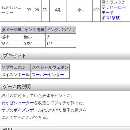
店：ランク2
もみじシュ
要：
ヒーロー
32
28
75
4発
小
800
ーター
モード
ボス1撃破
ダメージ量
インク消費
インクバラツキ
極小
極小
大
28.0
0.5%
12°
ブキセット
サブウェポン
スペシャルウェポン
ポイズンボール
スーパーセンサー
ゲーム内説明
設計図に付着していた液体をヒントに、
わかばシューター
を改造してブキチが作った。
サブの
ポイズンボール
はぶつけた相手の動きを
にぶくすることができる。