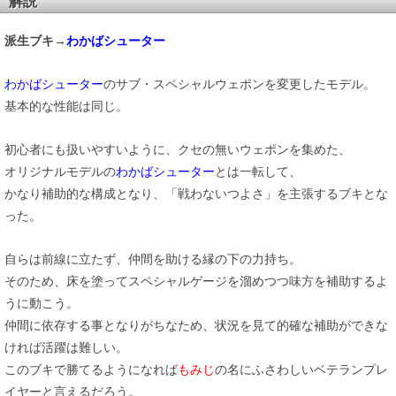
解説
派生ブキ→
わかばシューター
わかばシューター
のサブ・スペシャルウェポンを変更したモデル。
基本的な性能は同じ。
初心者にも扱いやすいように、クセの無いウェポンを集めた、
オリジナルモデルの
わかばシューター
とは一転して、
かなり補助的な構成となり、「戦わないつよさ」を主張するブキとな
った。
自らは前線に立たず、仲間を助ける縁の下の力持ち。
そのため、床を塗ってスペシャルゲージを溜めつつ味方を補助するよ
うに動こう。
仲間に依存する事となりがちなため、状況を見て的確な補助ができな
ければ活躍は難しい。
このブキで勝てるようになれば
もみじ
の名にふさわしいベテランプレ
イヤーと言えるだろう。