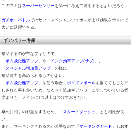
このブキは
スーパーセンサー
を第一に考えて運用するとよいだろう。
ガチホコバトル
ではサブ・スペシャルウェポンがより効果を示すので
大いに活躍できる。
ギアパワー考察
補助するのが主なブキなので、
「
ボム飛距離アップ
」や「
インク効率アップ(サブ)
」、
「
スペシャル増加量アップ
」の様に
補助能力を高められるものがよい。
「
ボム飛距離アップ
」を使う場合、
ポイズンボール
を当ててもごり押
しされる事も多いため、なるべく追加ギアパワーに少しついている程
度よりも、メインに1つ以上はつけておきたい。
早めに相手の邪魔をするため、「
スタートダッシュ
」とも相性が良
い。
また、マーキングされるのが苦手なので「
マーキングガード
」もおす