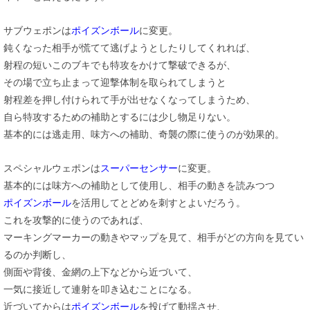
サブウェポンは
ポイズンボール
に変更。
鈍くなった相手が慌てて逃げようとしたりしてくれれば、
射程の短いこのブキでも特攻をかけて撃破できるが、
その場で立ち止まって迎撃体制を取られてしまうと
射程差を押し付けられて手が出せなくなってしまうため、
自ら特攻するための補助とするには少し物足りない。
基本的には逃走用、味方への補助、奇襲の際に使うのが効果的。
スペシャルウェポンは
スーパーセンサー
に変更。
基本的には味方への補助として使用し、相手の動きを読みつつ
ポイズンボール
を活用してとどめを刺すとよいだろう。
これを攻撃的に使うのであれば、
マーキングマーカーの動きやマップを見て、相手がどの方向を見てい
るのか判断し、
側面や背後、金網の上下などから近づいて、
一気に接近して連射を叩き込むことになる。
近づいてからは
ポイズンボール
を投げて動揺させ、