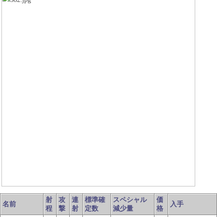
射
攻
連
標準確
スペシャル
価
名前
入手
程
撃
射
定数
減少量
格