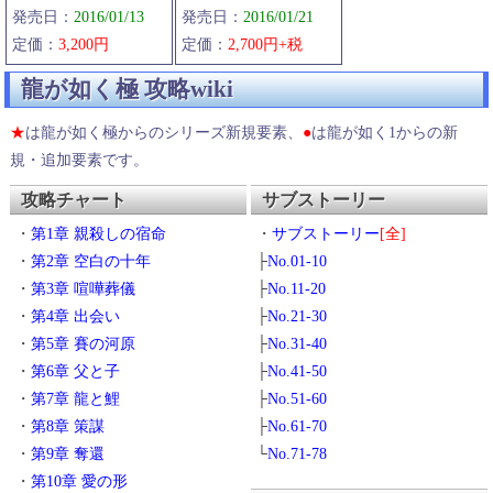
発売日：
2016/01/13
発売日：
2016/01/21
路上武器
定価：
3,200円
定価：
2,700円+税
裏技・小技
乱戦闘技
龍が如く極 攻略wiki
遥のおねだり
防具
★
は龍が如く極からのシリーズ新規要素、
●
は龍が如く1からの新
麻雀
規・追加要素です。
配信コンテンツ
攻略チャート
サブストーリー
能力（龍）
・
第1章 親殺しの宿命
・
サブストーリー
[全]
能力習得
・
第2章 空白の十年
├
No.01-10
能力（特）
・
第3章 喧嘩葬儀
├
No.11-20
能力（体）
・
第4章 出会い
├
No.21-30
・
第5章 賽の河原
├
No.31-40
・
第6章 父と子
├
No.41-50
・
第7章 龍と鯉
├
No.51-60
・
第8章 策謀
├
No.61-70
・
第9章 奪還
└
No.71-78
・
第10章 愛の形