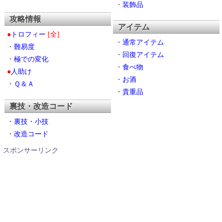
・
装飾品
攻略情報
アイテム
●
トロフィー
[全]
・
通常アイテム
・
難易度
・
回復アイテム
・
極での変化
・
食べ物
●
人助け
・
お酒
・
Ｑ＆Ａ
・
貴重品
裏技・改造コード
・
裏技・小技
・
改造コード
スポンサーリンク