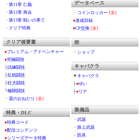
データベース
・
第11章 仁義
・
第12章 再会
・
コインロッカー
[全]
・
第13章 戦いの果て
●
達成目録
・
クリア特典
●
CP交換
[全]
クリア後要素
街
●
プレミアム・アドベンチャー
・
ショップ
●
究極闘技
キャバクラ
├
試練闘技
├
乱戦闘技
▼
キャバクラ
├
狂犬闘技
├
●
ゆい
└
極限闘技
├
●
リナ
・
遥のおねだり
[全]
装備品
特典・DLC
・
武器
●
特典コード
・
路上武器
●
配信コンテンツ
・
防具
●
シリーズデータ特典