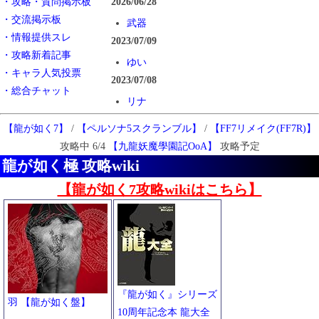
・攻略・質問掲示板
2026/06/28
・交流掲示板
武器
・情報提供スレ
2023/07/09
・攻略新着記事
ゆい
・キャラ人気投票
2023/07/08
・総合チャット
リナ
2023/07/05
【龍が如く7】
/
【ペルソナ5スクランブル】
/
【FF7リメイク(FF7R)】
サブストーリー/No.41-50
攻略中 6/4
【九龍妖魔學園記OoA】
攻略予定
サブストーリー/No.21-30
龍が如く極 攻略wiki
サブストーリー
【龍が如く7攻略wikiはこちら】
2023/07/02
パーツ
2023/06/29
サブストーリー/No.71-78
2020/11/10
特典コード
『龍が如く』シリーズ
羽 【龍が如く盤】
2020/11/08
10周年記念本 龍大全