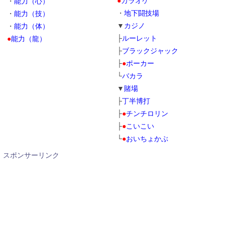
●
カラオケ
・
能力（心）
・
地下闘技場
・
能力（技）
▼
カジノ
・
能力（体）
├
ルーレット
●
能力（龍）
├
ブラックジャック
├
●
ポーカー
└
バカラ
▼
賭場
├
丁半博打
├
●
チンチロリン
├
●
こいこい
└
●
おいちょかぶ
スポンサーリンク