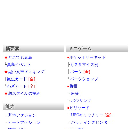
新要素
ミニゲーム
★
どこでも真島
●
ポケットサーキット
└
真島イベント
├
カスタマイズ例
★
昆虫女王メスキング
├
パーツ
[全]
├
昆虫カード
[全]
└
パーツショップ
└
わざカード
[全]
●
将棋
★
超スタイルの極み
・
麻雀
・
ボウリング
能力
●
ビリヤード
・
UFOキャッチャー
[全]
・
基本アクション
・
バッティングセンター
・
ヒートアクション