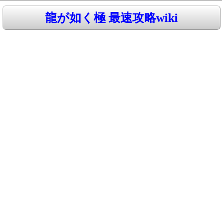
龍が如く極 最速攻略wiki