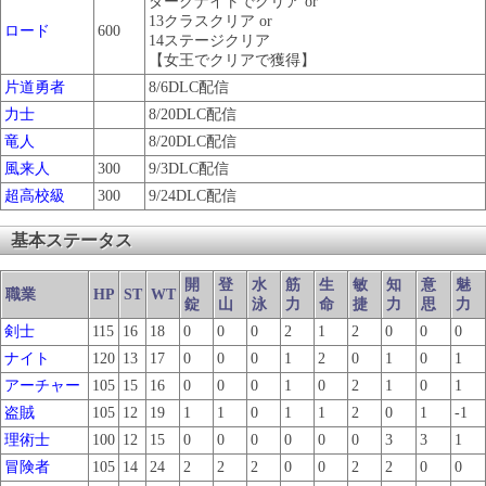
ダークナイトでクリア or
13クラスクリア or
ロード
600
14ステージクリア
【女王でクリアで獲得】
片道勇者
8/6DLC配信
力士
8/20DLC配信
竜人
8/20DLC配信
風来人
300
9/3DLC配信
超高校級
300
9/24DLC配信
基本ステータス
開
登
水
筋
生
敏
知
意
魅
職業
HP
ST
WT
錠
山
泳
力
命
捷
力
思
力
剣士
115
16
18
0
0
0
2
1
2
0
0
0
ナイト
120
13
17
0
0
0
1
2
0
1
0
1
アーチャー
105
15
16
0
0
0
1
0
2
1
0
1
盗賊
105
12
19
1
1
0
1
1
2
0
1
-1
理術士
100
12
15
0
0
0
0
0
0
3
3
1
冒険者
105
14
24
2
2
2
0
0
2
2
0
0