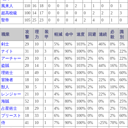
風来人
110
16
18
0
0
0
2
1
1
0
0
1
超高校級
100
14
17
0
0
0
0
0
2
2
2
3
聖帝
105
25
23
0
0
0
4
2
4
0
1
0
攻
理
装
必
識
職業
軽減
命中
速度
回避
連続
撃
力
甲
殺
別
剣士
29
10
1
5%
90%
103%
2%
46%
0%
5%
ナイト
31
10
3
8%
90%
100%
0%
0%
0%
22%
アーチャー
29
10
1
4%
90%
103%
2%
6%
0%
22%
盗賊
20
14
1
5%
95%
103%
2%
44%
16%
35%
理術士
18
49
1
4%
90%
100%
0%
0%
3%
60%
冒険者
18
10
1
4%
90%
103%
2%
22%
0%
60%
獣人
30
5
1
5%
90%
103%
2%
16%
10%
0%
レンジャー
21
10
1
4%
90%
103%
2%
22%
5%
35%
海賊
52
10
1
7%
80%
100%
0%
0%
0%
25%
占星術士
18
29
1
4%
90%
100%
0%
0%
2%
75%
プリースト
18
33
1
6%
90%
100%
0%
0%
2%
60%
侍
41
10
1
7%
90%
100%
0%
-25%
70%
0%