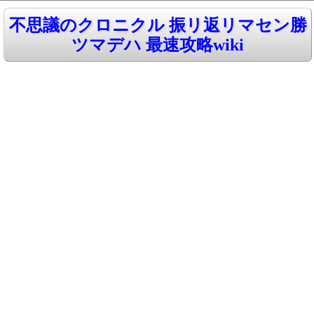
不思議のクロニクル 振リ返リマセン勝
ツマデハ 最速攻略wiki