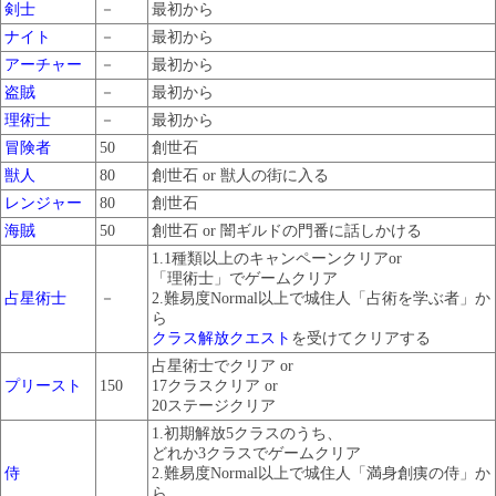
剣士
－
最初から
ナイト
－
最初から
アーチャー
－
最初から
盗賊
－
最初から
理術士
－
最初から
冒険者
50
創世石
獣人
80
創世石 or 獣人の街に入る
レンジャー
80
創世石
海賊
50
創世石 or 闇ギルドの門番に話しかける
1.1種類以上のキャンペーンクリアor
「理術士」でゲームクリア
占星術士
－
2.難易度Normal以上で城住人「占術を学ぶ者」か
ら
クラス解放クエスト
を受けてクリアする
占星術士でクリア or
プリースト
150
17クラスクリア or
20ステージクリア
1.初期解放5クラスのうち、
どれか3クラスでゲームクリア
侍
2.難易度Normal以上で城住人「満身創痍の侍」か
ら