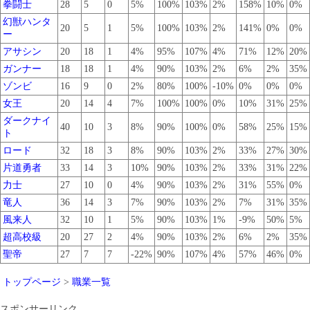
拳闘士
28
5
0
5%
100%
103%
2%
158%
10%
0%
幻獣ハンタ
20
5
1
5%
100%
103%
2%
141%
0%
0%
ー
アサシン
20
18
1
4%
95%
107%
4%
71%
12%
20%
ガンナー
18
18
1
4%
90%
103%
2%
6%
2%
35%
ゾンビ
16
9
0
2%
80%
100%
-10%
0%
0%
0%
女王
20
14
4
7%
100%
100%
0%
10%
31%
25%
ダークナイ
40
10
3
8%
90%
100%
0%
58%
25%
15%
ト
ロード
32
18
3
8%
90%
103%
2%
33%
27%
30%
片道勇者
33
14
3
10%
90%
103%
2%
33%
31%
22%
力士
27
10
0
4%
90%
103%
2%
31%
55%
0%
竜人
36
14
3
7%
90%
103%
2%
7%
31%
35%
風来人
32
10
1
5%
90%
103%
1%
-9%
50%
5%
超高校級
20
27
2
4%
90%
103%
2%
6%
2%
35%
聖帝
27
7
7
-22%
90%
107%
4%
57%
46%
0%
トップページ
>
職業一覧
スポンサーリンク