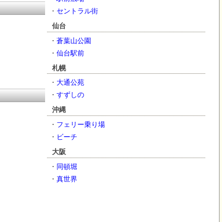
・
セントラル街
仙台
・
蒼葉山公園
・
仙台駅前
札幌
・
大通公苑
・
すずしの
沖縄
・
フェリー乗り場
・
ビーチ
大阪
・
同頓堀
・
真世界