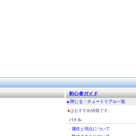
初心者ガイド
▲閉じる：チュートリアル一覧
●
はおすすめ情報です。
バトル
・
属性と弱点について