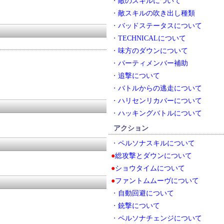
・
敵のスキルについて
・
敵スキルの吹き出し種類
・
バッドステータスについて
・
TECHNICALについて
・
味方のダウンについて
・
パーティメンバー補助
・
追撃について
・
バトルからの逃走について
・
ハリセンリカバーについて
・
ハッキングバトルについて
アクション
・
ペルソナスキルについて
●
総攻撃とダウンについて
●
ショウタイムについて
●
ファントムムーヴについて
・
自動回避について
・
銃撃について
・
ペルソナチェンジについて