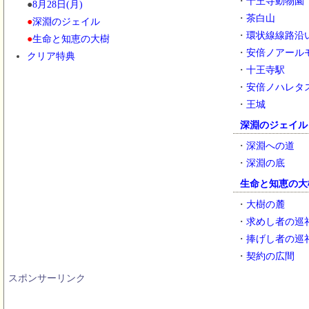
・
十王寺動物園
●
8月28日(月)
・
茶白山
●
深淵のジェイル
・
環状線線路沿
●
生命と知恵の大樹
・
安倍ノアール
クリア特典
・
十王寺駅
・
安倍ノハレタ
・
王城
深淵のジェイル
・
深淵への道
・
深淵の底
生命と知恵の大
・
大樹の麓
・
求めし者の巡
・
捧げし者の巡
・
契約の広間
スポンサーリンク