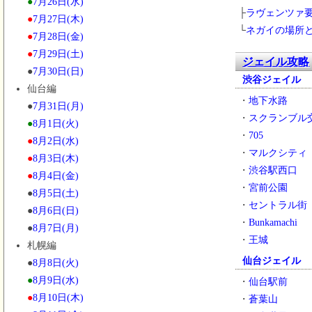
●
7月26日(水)
├
ラヴェンツァ
最終ボス
●
7月27日(木)
└
ネガイの場所
闇穴の太陽(剛魔)
●
7月28日(金)
子絶やしの熊人形(強敵)
●
7月29日(土)
ジェイル攻略
戦乱を待つ騎兵(剛魔)
●
7月30日(日)
渋谷ジェイル
2022/11/19
仙台編
・
地下水路
●
7月31日(月)
日輪の御使い鳥
・
スクランブル
●
8月1日(火)
・
705
●
8月2日(水)
・
マルクシティ
●
8月3日(木)
・
渋谷駅西口
●
8月4日(金)
・
宮前公園
●
8月5日(土)
・
セントラル街
●
8月6日(日)
・
Bunkamachi
●
8月7日(月)
・
王城
札幌編
仙台ジェイル
●
8月8日(火)
●
8月9日(水)
・
仙台駅前
●
8月10日(木)
・
蒼葉山