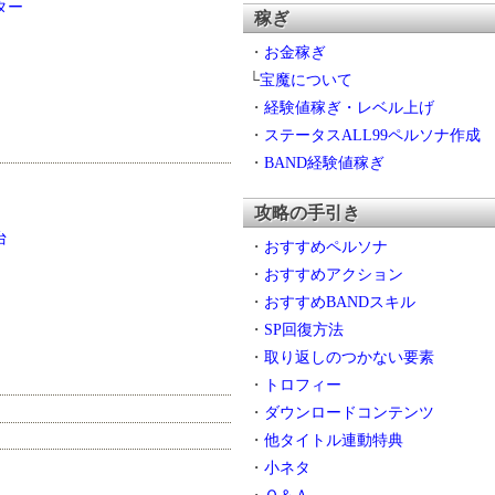
ター
稼ぎ
・
お金稼ぎ
└
宝魔について
・
経験値稼ぎ・レベル上げ
・
ステータスALL99ペルソナ作成
・
BAND経験値稼ぎ
攻略の手引き
台
・
おすすめペルソナ
・
おすすめアクション
・
おすすめBANDスキル
・
SP回復方法
・
取り返しのつかない要素
・
トロフィー
・
ダウンロードコンテンツ
・
他タイトル連動特典
・
小ネタ