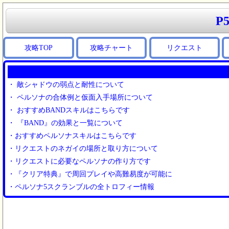
P
攻略TOP
攻略チャート
リクエスト
・ 敵シャドウの弱点と耐性について
・ ペルソナの合体例と仮面入手場所について
・ おすすめBANDスキルはこちらです
・ 『BAND』の効果と一覧について
・おすすめペルソナスキルはこちらです
・リクエストのネガイの場所と取り方について
・リクエストに必要なペルソナの作り方です
・『クリア特典』で周回プレイや高難易度が可能に
・ペルソナ5スクランブルの全トロフィー情報