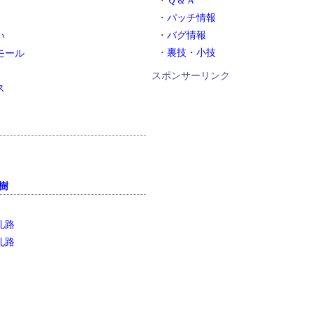
・
Ｑ＆Ａ
・
パッチ情報
・
バグ情報
い
・
裏技・小技
モール
スポンサーリンク
ス
樹
礼路
礼路