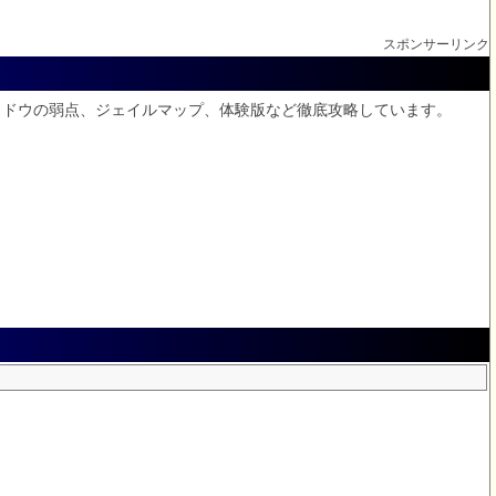
スポンサーリンク
ャドウの弱点、ジェイルマップ、体験版など徹底攻略しています。