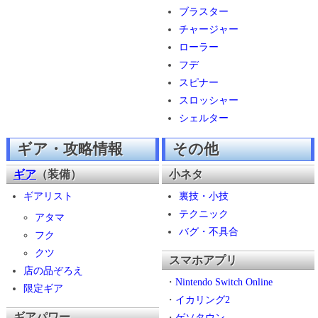
ブラスター
チャージャー
ローラー
フデ
スピナー
スロッシャー
シェルター
ギア・攻略情報
その他
ギア
（装備）
小ネタ
ギアリスト
裏技・小技
テクニック
アタマ
バグ・不具合
フク
クツ
スマホアプリ
店の品ぞろえ
・
Nintendo Switch Online
限定ギア
・
イカリング2
ギアパワー
・
ゲソタウン