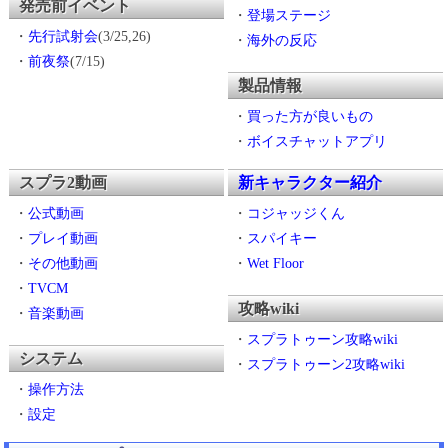
発売前イベント
・
登場ステージ
・
先行試射会
(3/25,26)
・
海外の反応
・
前夜祭
(7/15)
製品情報
・
買った方が良いもの
・
ボイスチャットアプリ
スプラ2動画
新キャラクター紹介
・
公式動画
・
コジャッジくん
・
プレイ動画
・
スパイキー
・
その他動画
・
Wet Floor
・
TVCM
攻略wiki
・
音楽動画
・
スプラトゥーン攻略wiki
システム
・
スプラトゥーン2攻略wiki
・
操作方法
・
設定