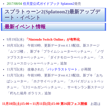
2017/08/04
任天堂公式ガイドブック Splatoon2
発売
メインウェポン/スピナー
スプラトゥーン2(Splatoon2)最新アップデ
サブウェポン
ート・イベント
スペシャルウェポン
メインウェポン/チャージャー
最新イベント情報
イカスフィア
2019/01/27
9月19日(水)
「Nintendo Switch Online」が有料化
スクイックリンβ
10月3日(水) 午前10時、更新データver.4.1.0配信。新ステージ
2018/12/29
「ムツゴ楼」、新ブキ「プライムシューターベッチュー」「ノヴ
レプリカ武器入手
ァブラスターベッチュー」「ダイナモローラーベッチュー」「ス
2018/11/24
クリュースロッシャーベッチュー」追加
限定ギア
11月7日(水) 改修された「
バッテラストリート
」が再開
2018/11/09
11月7日(水) 午前10時、更新データver.4.2.0配信。新ブキ「おち
ばシューター」「ホクサイベッチュー」「スパイガジェットベッ
追加アップデート
チュー」「L3リールガンベッチュー」、サーモンラン新ステージ
2018/10/05
「朽ちた箱舟 ポラリス」追加
アタマ
11月10日(土)15:00～11月11日(日)15:00 第16回フェス開催
お題は