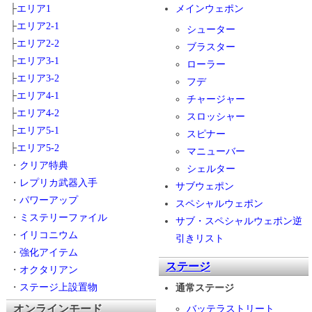
├
エリア1
メインウェポン
├
エリア2-1
シューター
├
エリア2-2
ブラスター
├
エリア3-1
ローラー
├
エリア3-2
フデ
├
エリア4-1
チャージャー
├
エリア4-2
スロッシャー
├
エリア5-1
スピナー
├
エリア5-2
マニューバー
・
クリア特典
シェルター
・
レプリカ武器入手
サブウェポン
・
パワーアップ
スペシャルウェポン
・
ミステリーファイル
サブ・スペシャルウェポン逆
・
イリコニウム
引きリスト
・
強化アイテム
ステージ
・
オクタリアン
・
ステージ上設置物
通常ステージ
オンラインモード
バッテラストリート