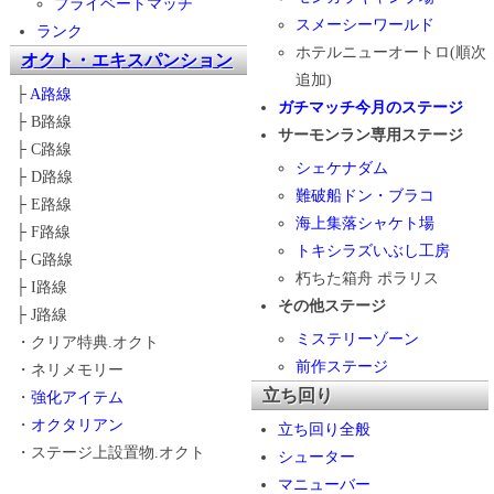
プライベートマッチ
スメーシーワールド
ランク
ホテルニューオートロ(順次
オクト・エキスパンション
追加)
├
A路線
ガチマッチ今月のステージ
├ B路線
サーモンラン専用ステージ
├ C路線
シェケナダム
├ D路線
難破船ドン・ブラコ
├ E路線
海上集落シャケト場
├ F路線
トキシラズいぶし工房
├ G路線
朽ちた箱舟 ポラリス
├ I路線
その他ステージ
├ J路線
ミステリーゾーン
・クリア特典.オクト
前作ステージ
・ネリメモリー
立ち回り
・
強化アイテム
・
オクタリアン
立ち回り全般
・ステージ上設置物.オクト
シューター
マニューバー