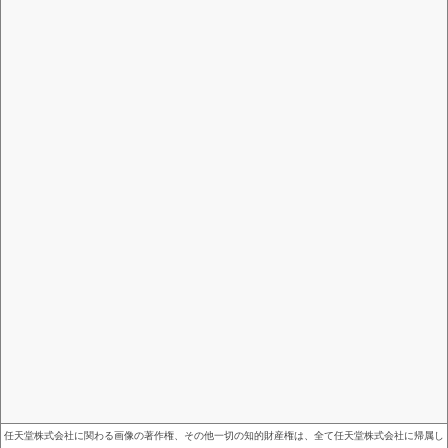
任天堂株式会社に関わる画像の著作権、その他一切の知的財産権は、全て任天堂株式会社に帰属し