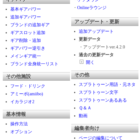
・
Onlineラウンジ
基本ギアパワー
追加ギアパワー
アップデート・更新
ブランドの追加ギア
追加アップデート
ギアスロット追加
更新データ
ギア削除・追加
・アップデートver.4.2.0
ギアパワー逆引き
過去の更新データ
メインギア統一
＋
開く
ブランド全身統一リスト
その他
その他施設
スプラトゥーン用語・元ネタ
フード・ドリンク
スプラトゥーン文字
アミーボ(amiibo)
スプラトゥーンあるある
イカラジオ2
Ｑ＆Ａ
基本情報
動画
操作方法
編集者向け
オプション
ページの編集について