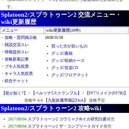
す。
Splatoon2/スプラトゥーン2 交流メニュー・
wiki更新履歴
メニュー
wiki更新履歴(20件)
・攻略・質問掲示板
2020/11/10
・雑談交流スレ
買った方が良いもの
・情報提供スレ
グッズ/書籍
・攻略新着記事
グッズ/収納ケース
・ブキ人気投票
グッズ/音楽CD
・キャラ人気投票
グッズ/フロアマット
・総合チャット
グッズ/クッション
グッズ/アミーボ(amiibo)
【龍が如く7】
/
【ペルソナ5スクランブル】
/
【FF7リメイク(FF7R)】
2019/11/16
攻略中 6/4
【九龍妖魔學園記OoA】
攻略予定
A路線
Splatoon2/スプラトゥーン2 攻略wiki
オクト・エキスパンション
2017/08/04
スプラトゥーン2 コウリャク&イカ研究白書
発売
アップデートver.3.0.0
2017/08/04
スプラトゥーン2 ザ・コンプリートガイド
発売
2019/06/10