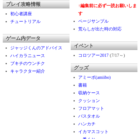
プレイ攻略情報
↑編集前に必ず一読お願いしま
す
初心者講座
ページサンプル
チュートリアル
荒らしが出た時の対応
ゲーム内データ
イベント
ジャッジくんのアドバイス
コロツアー2017
(7/17～)
ハイカラニュース
ブキチのウンチク
グッズ
キャラクター紹介
アミーボ(amiibo)
書籍
収納ケース
クッション
フロアマット
バスタオル
ハンカチ
イカマスコット