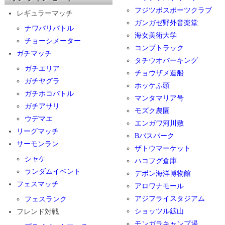
フジツボスポーツクラブ
レギュラーマッチ
ガンガゼ野外音楽堂
ナワバリバトル
海女美術大学
チョーシメーター
コンブトラック
ガチマッチ
タチウオパーキング
ガチエリア
チョウザメ造船
ガチヤグラ
ホッケふ頭
ガチホコバトル
マンタマリア号
ガチアサリ
モズク農園
ウデマエ
エンガワ河川敷
リーグマッチ
Bバスパーク
サーモンラン
ザトウマーケット
シャケ
ハコフグ倉庫
ランダムイベント
デボン海洋博物館
フェスマッチ
アロワナモール
アジフライスタジアム
フェスランク
ショッツル鉱山
フレンド対戦
モンガラキャンプ場