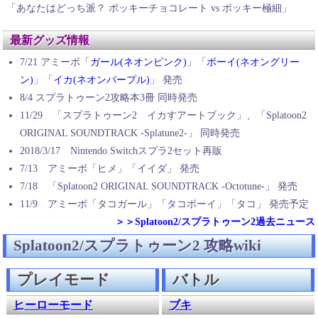
「あなたはどっち派？ ポッキーチョコレート vs ポッキー極細」
最新グッズ情報
7/21 アミーボ「
ガール(ネオンピンク)
」「
ボーイ(ネオングリー
ン)
」「
イカ(ネオンパープル)
」 発売
8/4 スプラトゥーン2攻略本3冊 同時発売
11/29 「スプラトゥーン2 イカすアートブック」、「Splatoon2
ORIGINAL SOUNDTRACK -Splatune2-」 同時発売
2018/3/17 Nintendo Switchスプラ2セット再販
7/13 アミーボ「ヒメ」「イイダ」 発売
7/18 「Splatoon2 ORIGINAL SOUNDTRACK -Octotune-」 発売
11/9 アミーボ「タコガール」「タコボーイ」「タコ」 発売予定
＞＞Splatoon2/スプラトゥーン2過去ニュース
Splatoon2/スプラトゥーン2 攻略wiki
プレイモード
バトル
ヒーローモード
ブキ