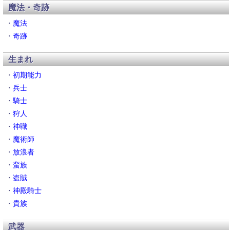
魔法・奇跡
・
魔法
・
奇跡
生まれ
・
初期能力
・
兵士
・
騎士
・
狩人
・
神職
・
魔術師
・
放浪者
・
蛮族
・
盗賊
・
神殿騎士
・
貴族
武器