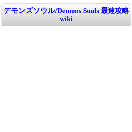
デモンズソウル/Demons Souls 最速攻略
wiki