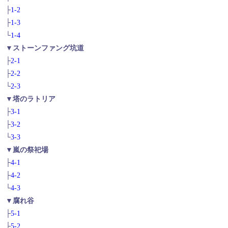
├
1-2
├
1-3
└
1-4
▼ストーンファング坑道
├
2-1
├
2-2
└
2-3
▼塔のラトリア
├
3-1
├
3-2
└
3-3
▼嵐の祭祀場
├
4-1
├
4-2
└
4-3
▼腐れ谷
├
5-1
├
5-2