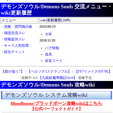
デモンズソウル/Demons Souls 交流メニュー・
wiki更新履歴
メニュー
wiki更新履歴(20件)
・攻略・質問掲示板
2026/06/19
・雑談交流スレ
大斧
・情報提供スレ
2020/11/28
・キャラ人気投票
バグ情報
・総合チャット
道具
改造コード
武器
【龍が如く7】
/
【ペルソナ5スクランブル】
/
【FF7リメイク(FF7R)】
製品情報
攻略中 6/4
【九龍妖魔學園記OoA】
攻略予定
防具
デモンズソウル/Demons Souls 攻略wiki
攻略チャート/1
2020/11/07
デモンズソウル システム攻略wiki
腕防具
Bloodborne/ブラッドボーン攻略wikiはこちら
弩
【公式パーフェクトガイド】
矢