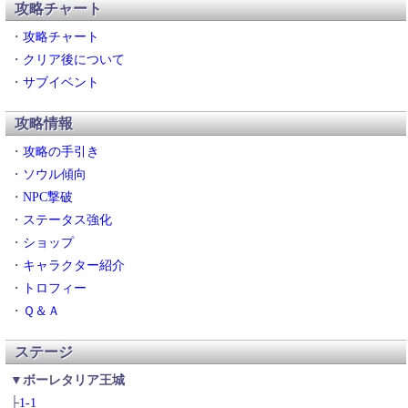
攻略チャート
裏技・小技
・
攻略チャート
魔法
・
クリア後について
魔術師
・
サブイベント
防具ヘッダー
放浪者
攻略情報
武器ヘッダー
・
攻略の手引き
兵士
・
ソウル傾向
斧
・
NPC撃破
特大剣
・
ステータス強化
・
ショップ
・
キャラクター紹介
・
トロフィー
・
Ｑ＆Ａ
ステージ
▼ボーレタリア王城
├
1-1