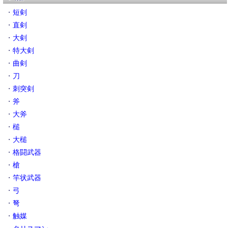
・
短剣
・
直剣
・
大剣
・
特大剣
・
曲剣
・
刀
・
刺突剣
・
斧
・
大斧
・
槌
・
大槌
・
格闘武器
・
槍
・
竿状武器
・
弓
・
弩
・
触媒