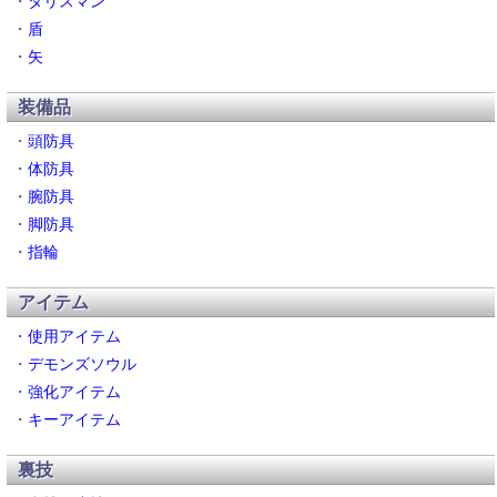
・
タリスマン
・
盾
・
矢
装備品
・
頭防具
・
体防具
・
腕防具
・
脚防具
・
指輪
アイテム
・
使用アイテム
・
デモンズソウル
・
強化アイテム
・
キーアイテム
裏技